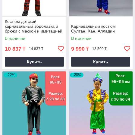
Костюм детский
карнавальный водолазка и
Карнавальный костюм
брюки с маской и имитацией
Султан, Хан, Алладин
мускулов для мальчиков
В наличии
В наличии
Дэдпул Deadpool
10 837
9 990
₸
₸
14 837 ₸
13 500 ₸
Купить
Купить
–22%
–20%