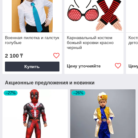
Военная пилотка и галстук
Карнавальный костюм
Кос
голубые
божьей коровки красно
детс
черный
2 100
₸
Цену уточняйте
Цен
Купить
Акционные предложения и новинки
–27%
–26%