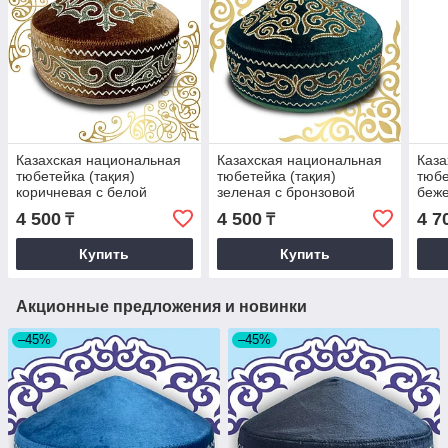
Казахская национальная
Казахская национальная
Каза
тюбетейка (тақия)
тюбетейка (тақия)
тюбе
коричневая с белой
зеленая с бронзовой
беже
вышивкой и зеленым
вышивкой и орнаментом
кори
4 500
4 500
4 7
₸
₸
орнаментом
Купить
Купить
Акционные предложения и новинки
–45%
–45%