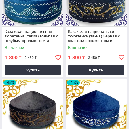
Казахская национальная
Казахская национальная
тюбетейка (тақия) голубая с
тюбетейка (тақия) черная с
голубым орнаментом и
золотым орнаментом и
белой строчкой (2)
белой строчкой
В наличии
В наличии
1 890
1 890
₸
₸
3 450 ₸
3 450 ₸
Купить
Купить
–45%
–45%