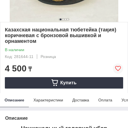
Казахская национальная тюбетейка (тақия)
коричневая с бронзовой вышивкой и
орнаментом
В наличии
Код: 281644-11
Розница
4 500
₸
Купить
Описание
Характеристики
Доставка
Оплата
Усл
Описание