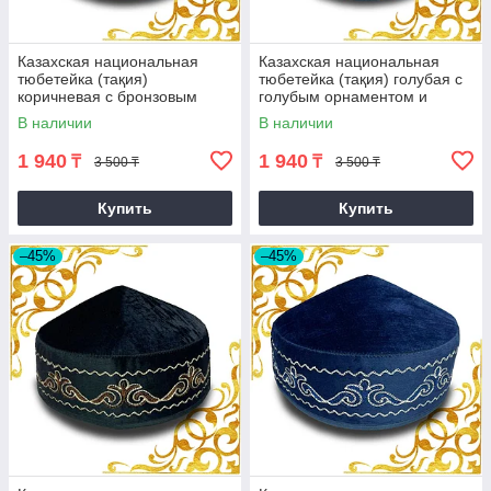
Казахская национальная
Казахская национальная
тюбетейка (тақия)
тюбетейка (тақия) голубая с
коричневая с бронзовым
голубым орнаментом и
узором
белой строчкой (3)
В наличии
В наличии
1 940
1 940
₸
₸
3 500 ₸
3 500 ₸
Купить
Купить
–45%
–45%