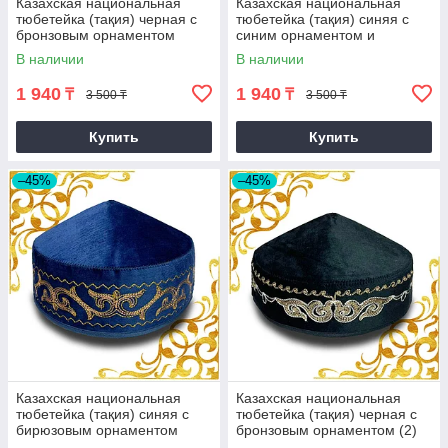
Казахская национальная
Казахская национальная
тюбетейка (тақия) черная с
тюбетейка (тақия) синяя с
бронзовым орнаментом
синим орнаментом и
оранжевой строчкой (2)
В наличии
В наличии
1 940
1 940
₸
₸
3 500 ₸
3 500 ₸
Купить
Купить
–45%
–45%
Казахская национальная
Казахская национальная
тюбетейка (тақия) синяя с
тюбетейка (тақия) черная с
бирюзовым орнаментом
бронзовым орнаментом (2)