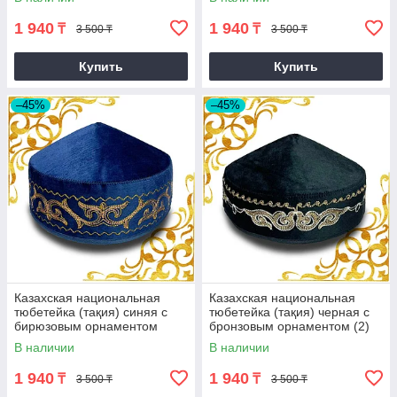
1 940
1 940
₸
₸
3 500 ₸
3 500 ₸
Купить
Купить
–45%
–45%
Казахская национальная
Казахская национальная
тюбетейка (тақия) синяя с
тюбетейка (тақия) черная с
бирюзовым орнаментом
бронзовым орнаментом (2)
В наличии
В наличии
1 940
1 940
₸
₸
3 500 ₸
3 500 ₸