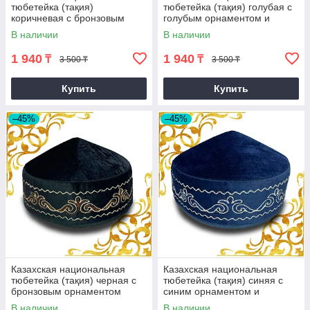
тюбетейка (тақия)
тюбетейка (тақия) голубая с
коричневая с бронзовым
голубым орнаментом и
узором
белой строчкой (3)
В наличии
В наличии
1 940
1 940
₸
₸
3 500 ₸
3 500 ₸
Купить
Купить
–45%
–45%
Казахская национальная
Казахская национальная
тюбетейка (тақия) черная с
тюбетейка (тақия) синяя с
бронзовым орнаментом
синим орнаментом и
оранжевой строчкой (2)
В наличии
В наличии