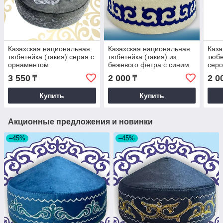
Казахская национальная
Казахская национальная
Каза
тюбетейка (такия) серая с
тюбетейка (такия) из
тюбе
орнаментом
бежевого фетра с синим
серо
орнаментом
орн
3 550
2 000
2 0
₸
₸
Купить
Купить
Акционные предложения и новинки
–45%
–45%