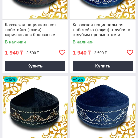
Казахская национальная
Казахская национальная
тюбетейка (тақия)
тюбетейка (тақия) голубая с
коричневая с бронзовым
голубым орнаментом и
узором
белой строчкой (3)
В наличии
В наличии
1 940
1 940
₸
₸
3 500 ₸
3 500 ₸
Купить
Купить
–45%
–45%