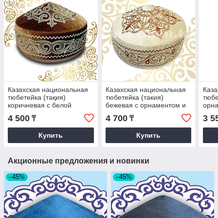
Казахская национальная
Казахская национальная
Каза
тюбетейка (тақия)
тюбетейка (такия)
тюбе
коричневая с белой
бежевая с орнаментом и
орн
вышивкой и зеленым
коричневой вышивкой
4 500
4 700
3 5
₸
₸
орнаментом
Купить
Купить
Акционные предложения и новинки
–45%
–45%