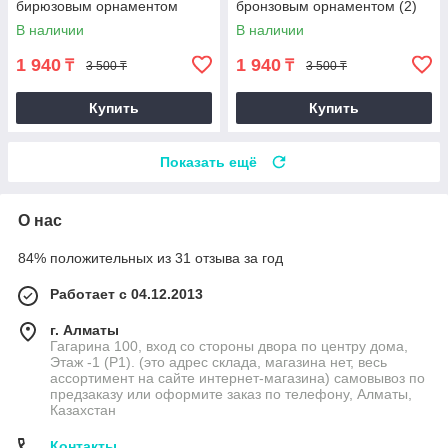
бирюзовым орнаментом
бронзовым орнаментом (2)
В наличии
В наличии
1 940
1 940
₸
₸
3 500 ₸
3 500 ₸
Купить
Купить
Показать ещё
О нас
84% положительных из 31 отзыва за год
Работает с 04.12.2013
г. Алматы
Гагарина 100, вход со стороны двора по центру дома,
Этаж -1 (P1). (это адрес склада, магазина нет, весь
ассортимент на сайте интернет-магазина) самовывоз по
предзаказу или оформите заказ по телефону, Алматы,
Казахстан
Контакты