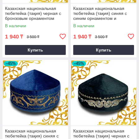
Казахская национальная
Казахская национальная
тюбетейка (тақия) черная с
тюбетейка (тақия) синяя с
бронзовым орнаментом
синим орнаментом и
оранжевой строчкой (2)
В наличии
В наличии
1 940
1 940
₸
₸
3 500 ₸
3 500 ₸
Купить
Купить
–45%
–45%
Казахская национальная
Казахская национальная
тюбетейка (тақия) синяя с
тюбетейка (тақия) черная с