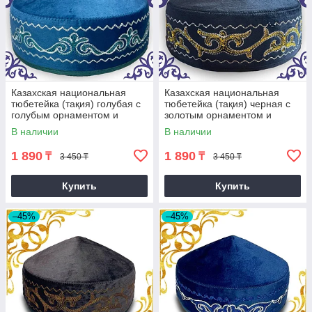
Казахская национальная
Казахская национальная
тюбетейка (тақия) голубая с
тюбетейка (тақия) черная с
голубым орнаментом и
золотым орнаментом и
белой строчкой (2)
белой строчкой
В наличии
В наличии
1 890
1 890
₸
₸
3 450 ₸
3 450 ₸
Купить
Купить
–45%
–45%