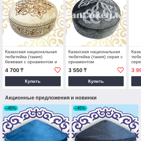
Казахская национальная
Казахская национальная
Каза
тюбетейка (такия)
тюбетейка (такия) серая с
тюбе
бежевая с орнаментом и
орнаментом
сере
коричневой вышивкой
орн
4 700
3 550
3 9
₸
₸
Купить
Купить
Акционные предложения и новинки
–45%
–45%