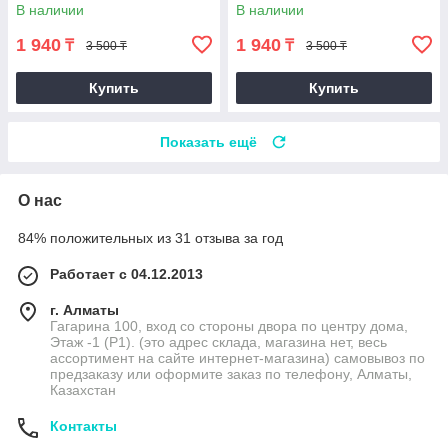
В наличии
В наличии
1 940
1 940
₸
₸
3 500 ₸
3 500 ₸
Купить
Купить
Показать ещё
О нас
84% положительных из 31 отзыва за год
Работает с 04.12.2013
г. Алматы
Гагарина 100, вход со стороны двора по центру дома,
Этаж -1 (P1). (это адрес склада, магазина нет, весь
ассортимент на сайте интернет-магазина) самовывоз по
предзаказу или оформите заказ по телефону, Алматы,
Казахстан
Контакты