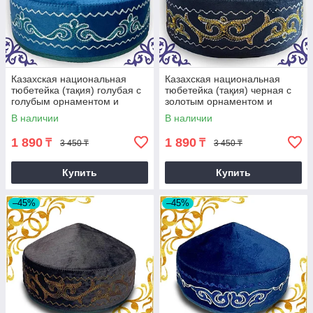
Казахская национальная
Казахская национальная
тюбетейка (тақия) голубая с
тюбетейка (тақия) черная с
голубым орнаментом и
золотым орнаментом и
белой строчкой (2)
белой строчкой
В наличии
В наличии
1 890
1 890
₸
₸
3 450 ₸
3 450 ₸
Купить
Купить
–45%
–45%