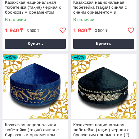
Казахская национальная
Казахская национальная
тюбетейка (тақия) черная с
тюбетейка (тақия) синяя с
бронзовым орнаментом
синим орнаментом и
оранжевой строчкой (2)
В наличии
В наличии
1 940
1 940
₸
₸
3 500 ₸
3 500 ₸
Купить
Купить
–45%
–45%
Казахская национальная
Казахская национальная
тюбетейка (тақия) синяя с
тюбетейка (тақия) черная с
бирюзовым орнаментом
бронзовым орнаментом (2)