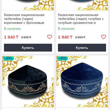
Казахская национальная
Казахская национальная
тюбетейка (тақия)
тюбетейка (тақия) голубая с
коричневая с бронзовым
голубым орнаментом и
узором
белой строчкой (3)
В наличии
В наличии
1 940
1 940
₸
₸
3 500 ₸
3 500 ₸
Купить
Купить
–45%
–45%