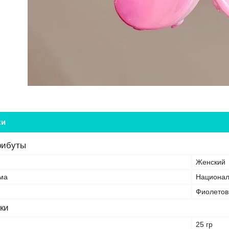
ки
рибуты
Женский
ма
Национа
Фиолето
ки
25 гр