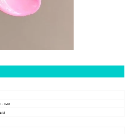
льные
вый