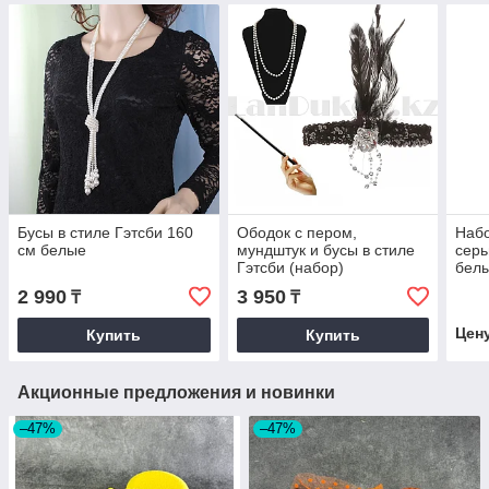
Бусы в стиле Гэтсби 160
Ободок с пером,
Набо
см белые
мундштук и бусы в стиле
серь
Гэтсби (набор)
бел
2 990
3 950
₸
₸
Цен
Купить
Купить
Акционные предложения и новинки
–47%
–47%