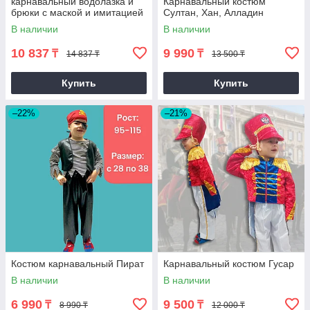
карнавальный водолазка и
Карнавальный костюм
брюки с маской и имитацией
Султан, Хан, Алладин
мускулов для мальчиков
В наличии
В наличии
Дэдпул Deadpool
10 837
9 990
₸
₸
14 837 ₸
13 500 ₸
Купить
Купить
–22%
–21%
Костюм карнавальный Пират
Карнавальный костюм Гусар
В наличии
В наличии
6 990
9 500
₸
₸
8 990 ₸
12 000 ₸