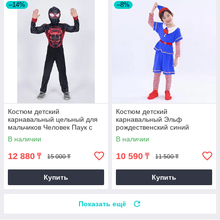
–14%
–8%
Костюм детский
Костюм детский
карнавальный цельный для
карнавальный Эльф
мальчиков Человек Паук с
рождественский синий
мускулами черный
В наличии
В наличии
12 880
10 590
₸
₸
15 000 ₸
11 500 ₸
Купить
Купить
Показать ещё