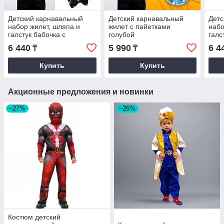
Детский карнавальный
Детский карнавальный
Детс
набор жилет, шляпа и
жилет с пайетками
набо
галстук бабочка с
голубой
галс
пайетками черный
пайе
6 440
5 990
6 4
₸
₸
Купить
Купить
Акционные предложения и новинки
–27%
–26%
Костюм детский