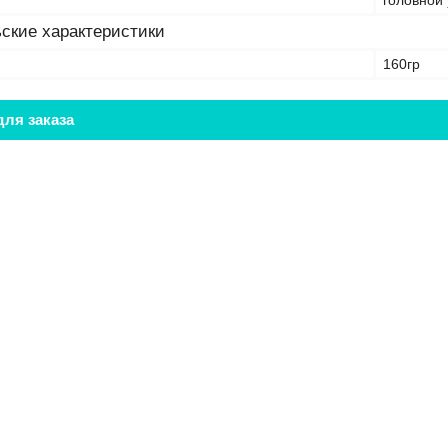
т
головной 
ские характеристики
160гр
ля заказа