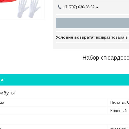
+7 (707) 636-28-52
возврат товара в
Набор стюардес
ки
рибуты
ма
Пилоты, 
Красный