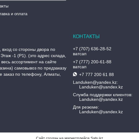
такты
тавка и оплата
+7 (707) 636-28-52
, вход со стороны двора по
ватсап
Этаж -1 (P1). (это адрес склада,
, весь ассортимент на сайте
+7 (777) 200-61-88
ватсап
азина) самовывоз по предзаказу
 заказ по телефону, Алматы,
+7 777 200 61 88
Landuken@yandex.kz
Landuken@yandex.kz
Служба поддержки клиентов
Landuken@yandex.kz
Для резюме
Landuken@yandex.kz
Сайт создан на маркетплейсе
Satu.kz