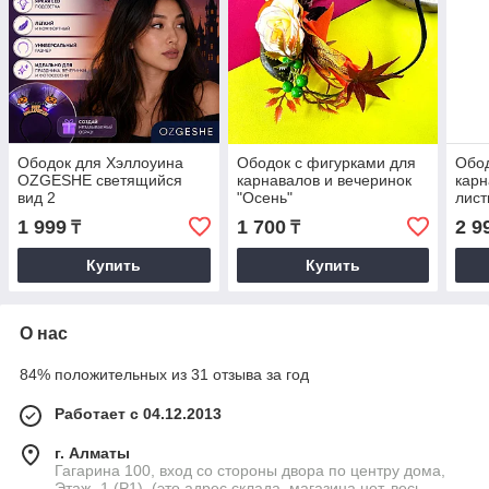
Ободок для Хэллоуина
Ободок с фигурками для
Обод
OZGESHE светящийся
карнавалов и вечеринок
карн
вид 2
"Осень"
лис
1 999
1 700
2 9
₸
₸
Купить
Купить
О нас
84% положительных из 31 отзыва за год
Работает с 04.12.2013
г. Алматы
Гагарина 100, вход со стороны двора по центру дома,
Этаж -1 (P1). (это адрес склада, магазина нет, весь