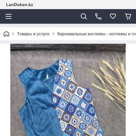
LanDuken.kz
Товары и услуги
Карнавальные костюмы - костюмы и г