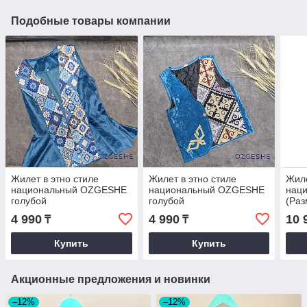
Подобные товары компании
Жилет в этно стиле
Жилет в этно стиле
Жиле
национальный OZGESHE
национальный OZGESHE
наци
голубой
голубой
(Раз
4 990
4 990
10 
₸
₸
Купить
Купить
Акционные предложения и новинки
–12%
–12%