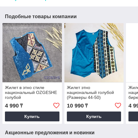
Подобные товары компании
Жилет в этно стиле
Жилет этно
Жиле
национальный OZGESHE
национальный голубой
нац
голубой
(Размеры 44-50)
бир
4 990
10 990
4 9
₸
₸
Купить
Купить
Акционные предложения и новинки