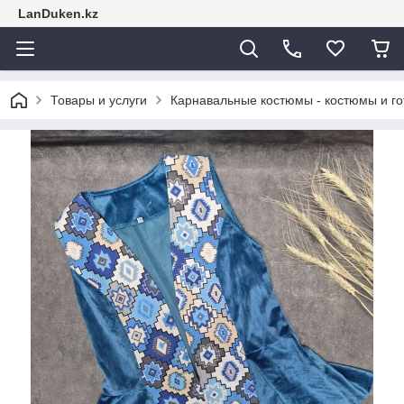
LanDuken.kz
Товары и услуги
Карнавальные костюмы - костюмы и г