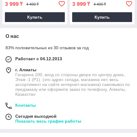
3 999
3 999
₸
₸
4 400 ₸
4 400 ₸
Купить
Купить
О нас
83% положительных из 30 отзывов за год
Работает с 04.12.2013
г. Алматы
Гагарина 100, вход со стороны двора по центру дома,
Этаж -1 (P1). (это адрес склада, магазина нет, весь
ассортимент на сайте интернет-магазина) самовывоз по
предзаказу или оформите заказ по телефону, Алматы,
Казахстан
Контакты
Сегодня выходной
Показать весь график работы