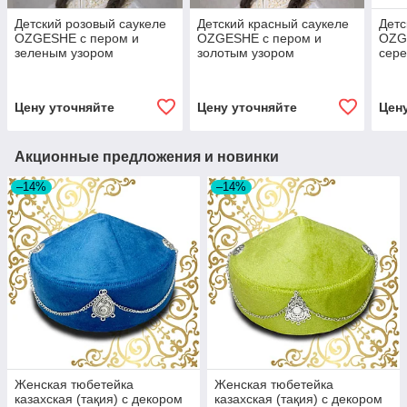
Детский розовый саукеле
Детский красный саукеле
Детс
OZGESHE с пером и
OZGESHE с пером и
OZG
зеленым узором
золотым узором
сер
Цену уточняйте
Цену уточняйте
Цен
Акционные предложения и новинки
–14%
–14%
Женская тюбетейка
Женская тюбетейка
казахская (тақия) с декором
казахская (тақия) с декором