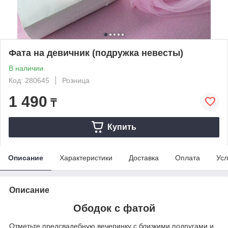
Фата на девичник (подружка невесты)
В наличии
Код: 280645
Розница
1 490
₸
Купить
Описание
Характеристики
Доставка
Оплата
Усл
Описание
Ободок с фатой
Отметьте предсвадебную вечеринку с близкими подругами и