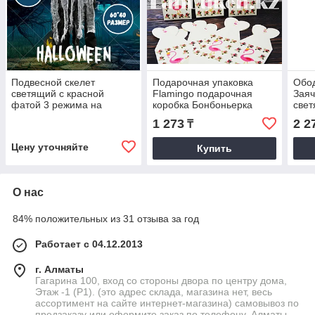
Подвесной скелет
Подарочная упаковка
Обо
светящий с красной
Flamingo подарочная
Зая
фатой 3 режима на
коробка Бонбоньерка
свет
Хэллоуин 60*40 см белая
картонная
роз
1 273
2 2
₸
Цену уточняйте
Купить
О нас
84% положительных из 31 отзыва за год
Работает с 04.12.2013
г. Алматы
Гагарина 100, вход со стороны двора по центру дома,
Этаж -1 (P1). (это адрес склада, магазина нет, весь
ассортимент на сайте интернет-магазина) самовывоз по
предзаказу или оформите заказ по телефону, Алматы,