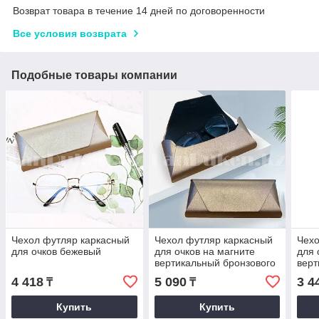
Возврат товара в течение 14 дней по договоренности
Все условия возврата
Подобные товары компании
Чехол футляр каркасный
Чехол футляр каркасный
Чехо
для очков бежевый
для очков на магните
для 
вертикальный бронзового
верт
цвета длина 16,5 см
My c
4 418
5 090
3 4
₸
₸
Купить
Купить