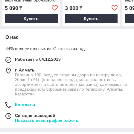
вертикальный бронзового
верт
цвета длина 16,5 см
цвет
5 090
3 800
5 0
₸
₸
Купить
Купить
О нас
84% положительных из 31 отзыва за год
Работает с 04.12.2013
г. Алматы
Гагарина 100, вход со стороны двора по центру дома,
Этаж -1 (P1). (это адрес склада, магазина нет, весь
ассортимент на сайте интернет-магазина) самовывоз по
предзаказу или оформите заказ по телефону, Алматы,
Казахстан
Контакты
Сегодня выходной
Показать весь график работы