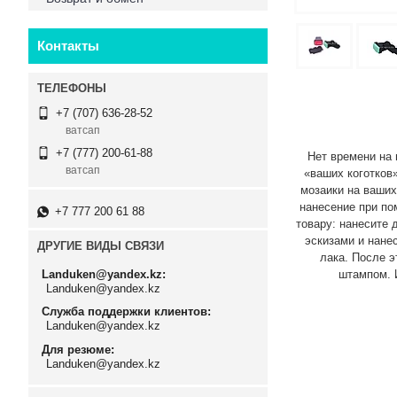
Контакты
+7 (707) 636-28-52
ватсап
+7 (777) 200-61-88
Нет времени на п
ватсап
«ваших коготков
мозаики на ваших
нанесение при по
+7 777 200 61 88
товару: нанесите 
эскизами и нане
ДРУГИЕ ВИДЫ СВЯЗИ
лака. После э
Landuken@yandex.kz
штампом. 
Landuken@yandex.kz
Служба поддержки клиентов
Landuken@yandex.kz
Для резюме
Landuken@yandex.kz