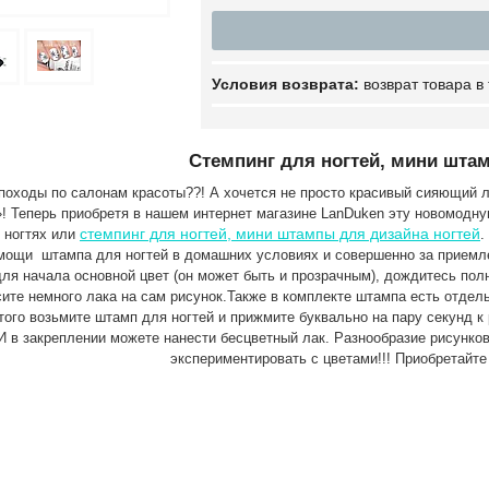
возврат товара в
Стемпинг для ногтей, мини шта
оходы по салонам красоты??! А хочется не просто красивый сияющий лак
»! Теперь приобретя в нашем интернет магазине LanDuken эту новомодну
стемпинг для ногтей, мини штампы для дизайна ногтей
 ногтях или
.
мощи штампа для ногтей в домашних условиях и совершенно за приемл
для начала основной цвет (он может быть и прозрачным), дождитесь пол
сите немного лака на сам рисунок.Также в комплекте штампа есть отдел
того возьмите штамп для ногтей и прижмите буквально на пару секунд к 
И в закреплении можете нанести бесцветный лак. Разнообразие рисунков
экспериментировать с цветами!!! Приобретайт