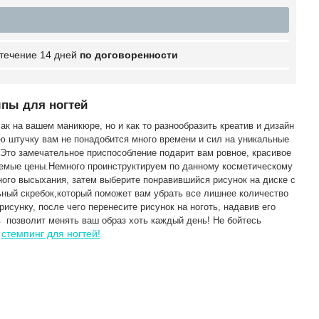
 течение 14 дней
по договоренности
мпы для ногтей
 на вашем маникюре, но и как то разнообразить креатив и дизайн
ю штучку вам не понадобится много времени и сил на уникальные
 Это замечательное приспособление подарит вам ровное, красивое
емые цены.Немного проинструктируем по данному косметическому
ного высыхания, затем выберите понравившийся рисунок на диске с
ьный скребок,который поможет вам убрать все лишнее количество
рисунку, после чего перенесите рисунок на ноготь, надавив его
 позволит менять ваш образ хоть каждый день! Не бойтесь
стемпинг для ногтей!
е