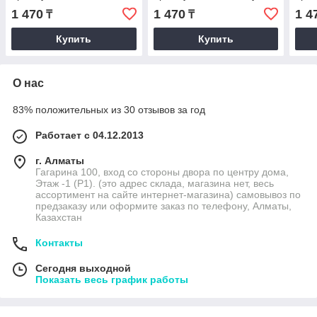
розовых оттенках
оттенках
отте
1 470
1 470
1 4
₸
₸
Купить
Купить
О нас
83% положительных из 30 отзывов за год
Работает с 04.12.2013
г. Алматы
Гагарина 100, вход со стороны двора по центру дома,
Этаж -1 (P1). (это адрес склада, магазина нет, весь
ассортимент на сайте интернет-магазина) самовывоз по
предзаказу или оформите заказ по телефону, Алматы,
Казахстан
Контакты
Сегодня выходной
Показать весь график работы