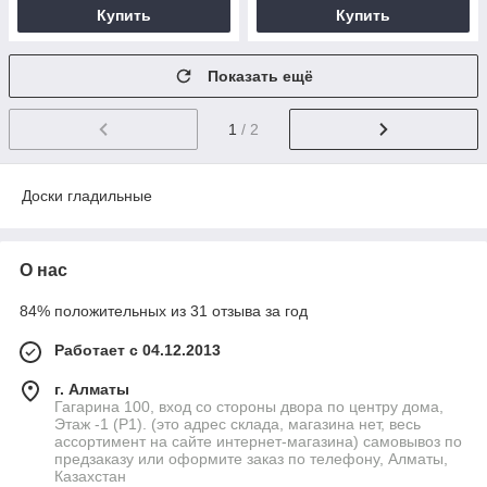
Купить
Купить
Показать ещё
1
/ 2
Доски гладильные
О нас
84% положительных из 31 отзыва за год
Работает с 04.12.2013
г. Алматы
Гагарина 100, вход со стороны двора по центру дома,
Этаж -1 (P1). (это адрес склада, магазина нет, весь
ассортимент на сайте интернет-магазина) самовывоз по
предзаказу или оформите заказ по телефону, Алматы,
Казахстан