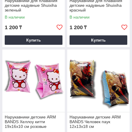
Нарукавники для плавания
Нарукавники для плавания
детские надувные Shuixiha
детские надувные Shuixiha
зеленый
красный
В наличии
В наличии
1 200
1 200
₸
₸
Купить
Купить
Нарукавники детские ARM
Нарукавники детские ARM
BANDS Хеллоу китти
BANDS Человек паук
19х16х10 см розовые
12х13х18 см