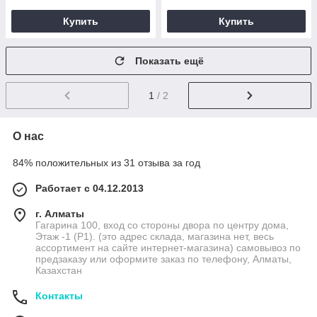
Купить
Купить
Показать ещё
1
/ 2
О нас
84% положительных из 31 отзыва за год
Работает с 04.12.2013
г. Алматы
Гагарина 100, вход со стороны двора по центру дома,
Этаж -1 (P1). (это адрес склада, магазина нет, весь
ассортимент на сайте интернет-магазина) самовывоз по
предзаказу или оформите заказ по телефону, Алматы,
Казахстан
Контакты