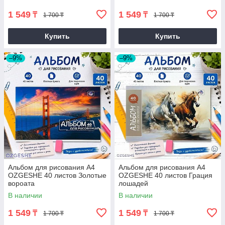
1 549
1 549
₸
₸
1 700 ₸
1 700 ₸
Купить
Купить
–9%
–9%
Альбом для рисования А4
Альбом для рисования А4
OZGESHE 40 листов Золотые
OZGESHE 40 листов Грация
вороaта
лошадей
В наличии
В наличии
1 549
1 549
₸
₸
1 700 ₸
1 700 ₸