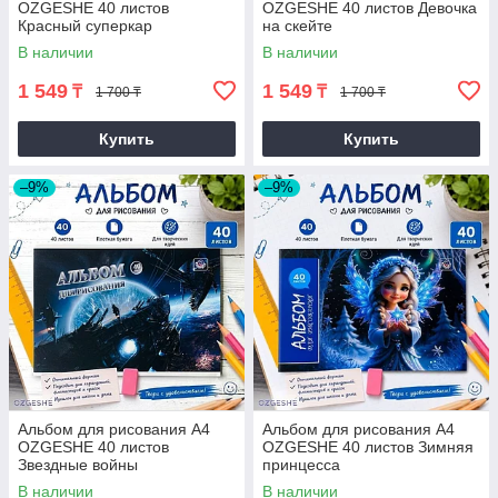
OZGESHE 40 листов
OZGESHE 40 листов Девочка
Красный суперкар
на скейте
В наличии
В наличии
1 549
1 549
₸
₸
1 700 ₸
1 700 ₸
Купить
Купить
–9%
–9%
Альбом для рисования А4
Альбом для рисования А4
OZGESHE 40 листов
OZGESHE 40 листов Зимняя
Звездные войны
принцесса
В наличии
В наличии