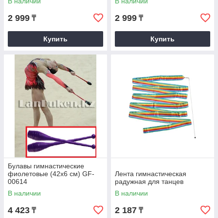
В наличии
В наличии
2 999
2 999
₸
₸
Купить
Купить
Булавы гимнастические
фиолетовые (42х6 см) GF-
Лента гимнастическая
00614
радужная для танцев
В наличии
В наличии
4 423
2 187
₸
₸