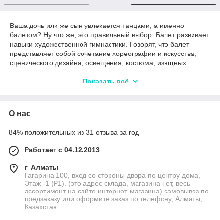
Ваша дочь или же сын увлекается танцами, а именно
балетом? Ну что же, это правильный выбор. Балет развивает
навыки художественной гимнастики. Говорят, что балет
представляет собой сочетание хореографии и искусства,
сценического дизайна, освещения, костюма, изящных
движений и обычно торжественной музыки. Занятия балетом
Показать всё
с малых лет способствует становлению ребенка, как
личности. Те, кто занимается балетом, как правило, имеют
идеальную осанку. Это художественный танец, не имеющий
аналогов, который можно использовать для выражения
О нас
разных эмоций или для рассказа истории. Традиционный
классический балетный танец, который был поставлен со
84% положительных из 31 отзыва за год
сложными костюмами и постановкой, был заменен
современными стилями балетного танца, которые создают
Работает с 04.12.2013
пространство для различных форм балетного танца.
Некоторые формы балетного танца включают классический
г. Алматы
балет, современный балет, неоклассический балет и
Гагарина 100, вход со стороны двора по центру дома,
Этаж -1 (P1). (это адрес склада, магазина нет, весь
постструктурный балетный танец.
ассортимент на сайте интернет-магазина) самовывоз по
Балет общепризнан во всем мире как одна из самых
предзаказу или оформите заказ по телефону, Алматы,
художественных форм танцевальных развлечений, которыми
Казахстан
дорожат люди всех возрастов. Считается, что балет возник в