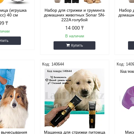
рица (игрушка
Набор для стрижки и груминга
Набор 
сс) 40 см
домашних животных Sonar SN-
домашн
222A голубой
99 ₸
14 000 ₸
личии
В наличии
упить
Купить
140644
140
я вычесывания
Машинка для стрижки питомца
Мис