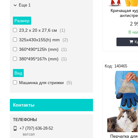
Еще 1
Кричащая ку
антистре
Размер
2 9
23,2 х 20 х 27,6 см
1
В на
325x430x155(h) mm
2
К
360*490*125h (mm)
1
380*495*167h (mm)
1
140465
Вид
Машинка для стрижки
5
Контакты
+7 (707) 636-28-52
ватсап
Перчатка дл