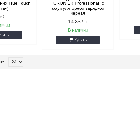
них True Touch
"CRONIER Professional" с
 тач)
аккумуляторной зарядкой
черная
90 ₸
14 837 ₸
личии
В наличии
упить
Купить