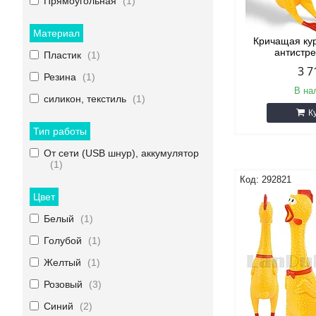
Прямоугольная
1
Материал
Кричащая ку
антистре
Пластик
1
3 7
Резина
1
В на
силикон, текстиль
1
К
Тип работы
От сети (USB шнур), аккумулятор
1
292821
Цвет
Белый
1
Голубой
1
Желтый
1
Розовый
3
Синий
2