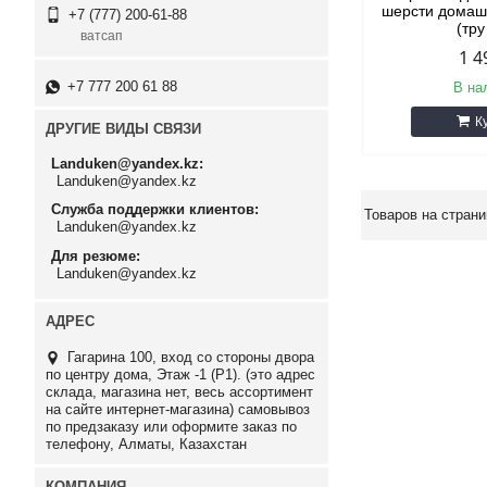
шерсти домаш
+7 (777) 200-61-88
(тру
ватсап
1 4
+7 777 200 61 88
В на
К
ДРУГИЕ ВИДЫ СВЯЗИ
Landuken@yandex.kz
Landuken@yandex.kz
Служба поддержки клиентов
Landuken@yandex.kz
Для резюме
Landuken@yandex.kz
Гагарина 100, вход со стороны двора
по центру дома, Этаж -1 (P1). (это адрес
склада, магазина нет, весь ассортимент
на сайте интернет-магазина) самовывоз
по предзаказу или оформите заказ по
телефону, Алматы, Казахстан