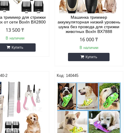
а триммер для стрижки
Машинка триммер
х от сети BoxIn BX2800
аккумуляторная низкий уровень
шума без провода для стрижки
13 500 ₸
животных BoxIn BX7888
В наличии
16 000 ₸
Купить
В наличии
Купить
40-2
140445