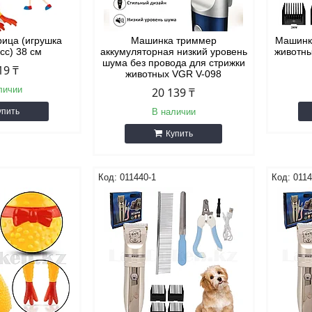
рица (игрушка
Машинка триммер
Машинк
сс) 38 см
аккумуляторная низкий уровень
животны
шума без провода для стрижки
19 ₸
животных VGR V-098
личии
20 139 ₸
упить
В наличии
Купить
011440-1
0114