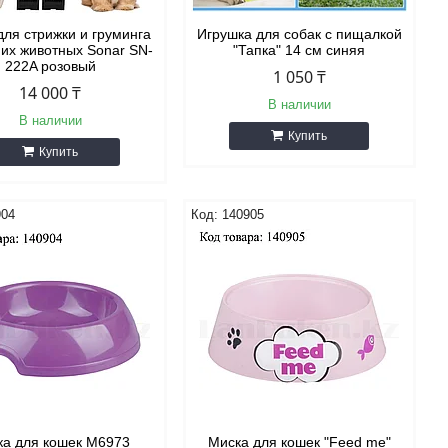
для стрижки и груминга
Игрушка для собак с пищалкой
их животных Sonar SN-
"Тапка" 14 см синяя
222A розовый
1 050 ₸
14 000 ₸
В наличии
В наличии
Купить
Купить
904
140905
ка для кошек М6973
Миска для кошек "Feed me"