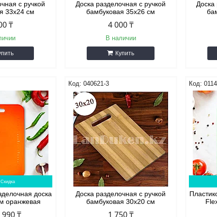
очная с ручкой
Доска разделочная с ручкой
Доска
я 33х24 см
бамбуковая 35х26 см
ба
00 ₸
4 000 ₸
личии
В наличии
упить
Купить
040621-3
0114
зделочная доска
Доска разделочная с ручкой
Пластик
см оранжевая
бамбуковая 30х20 см
Fle
990 ₸
1 750 ₸