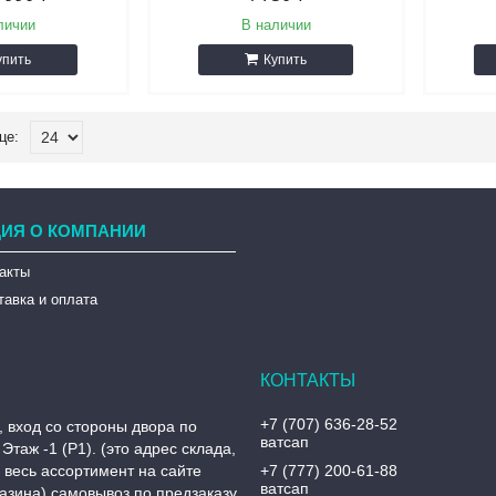
личии
В наличии
упить
Купить
ИЯ О КОМПАНИИ
такты
тавка и оплата
+7 (707) 636-28-52
, вход со стороны двора по
ватсап
Этаж -1 (P1). (это адрес склада,
, весь ассортимент на сайте
+7 (777) 200-61-88
ватсап
азина) самовывоз по предзаказу