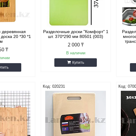
я деревянная
Разделочные доски "Комфорт" 1
Раздел
доска 20 *30 *1
шт. 370*290 мм 80501 (003)
много
см
тран
2 000 ₸
50 ₸
В наличии
личии
Купить
упить
020231
0700