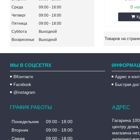
В на
Среда
09:00
18:00
Четверг
09:00
18:00
К
Пятница
09:00
18:00
Суббота
Выходной
Воскресенье
Выходной
МЫ В СОЦСЕТЯХ
ИНФОРМАЦ
ВКонтакте
Адрес и кон
Facebook
Быстрая дос
@instagram
ГРАФИК РАБОТЫ
Гагарина 100
Понедельник
09:00
18:00
центру дома, 
Вторник
09:00
18:00
магазина нет
Среда
09:00
18:00
интернет-маг