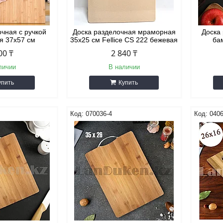
очная с ручкой
Доска разделочная мраморная
Доска
я 37х57 см
35х25 см Fellice CS 222 бежевая
ба
00 ₸
2 840 ₸
личии
В наличии
упить
Купить
070036-4
0406