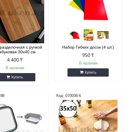
 разделочная с ручкой
Набор Гибких досок (4 шт.)
мбуковая 30х40 см
950 ₸
4 400 ₸
В наличии
В наличии
Купить
Купить
198
070036-6