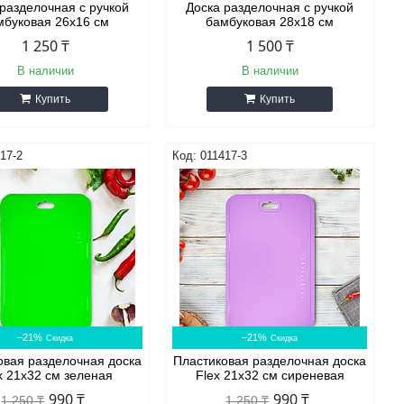
 разделочная с ручкой
Доска разделочная с ручкой
мбуковая 26х16 см
бамбуковая 28х18 см
1 250 ₸
1 500 ₸
В наличии
В наличии
Купить
Купить
17-2
011417-3
–21%
–21%
овая разделочная доска
Пластиковая разделочная доска
x 21х32 см зеленая
Flex 21х32 см сиреневая
990 ₸
990 ₸
1 250 ₸
1 250 ₸