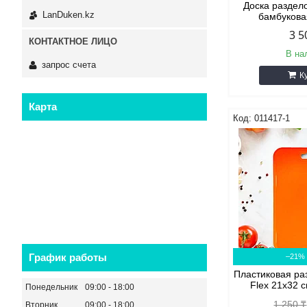
Доска раздел
LanDuken.kz
бамбукова
3 5
В на
запрос счета
К
Карта
011417-1
График работы
–21%
Пластиковая ра
Flex 21х32 
Понедельник
09:00
18:00
1 250 ₸
Вторник
09:00
18:00