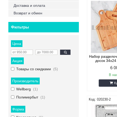
Доставка и оплата
Возврат и обмен
Фильтры
Цена
Набор раздело
досок 34x24
Акция
6 0
Товары со скидками
5
В на
Производитель
К
Wellberg
1
Полимербыт
1
020230-2
Форма