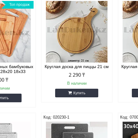
Топ продаж
чных бамбуковых
Круглая доска для пиццы 21 см
Круглая
 28x20 18x33
2 290 ₸
00 ₸
В наличии
личии
Купить
упить
020230-1
0700