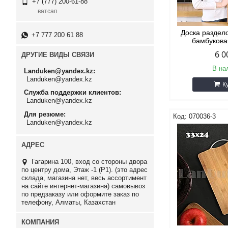
+7 (777) 200-61-88
ватсап
Доска раздел
+7 777 200 61 88
бамбукова
6 0
ДРУГИЕ ВИДЫ СВЯЗИ
В на
Landuken@yandex.kz
Landuken@yandex.kz
К
Служба поддержки клиентов
Landuken@yandex.kz
Для резюме
070036-3
Landuken@yandex.kz
Гагарина 100, вход со стороны двора
по центру дома, Этаж -1 (P1). (это адрес
склада, магазина нет, весь ассортимент
на сайте интернет-магазина) самовывоз
по предзаказу или оформите заказ по
телефону, Алматы, Казахстан