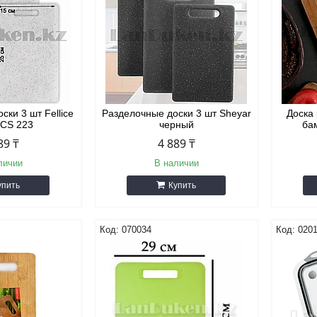
ски 3 шт Fellice
Разделочные доски 3 шт Sheyar
Доска
 CS 223
черный
ба
89 ₸
4 889 ₸
личии
В наличии
упить
Купить
070034
020