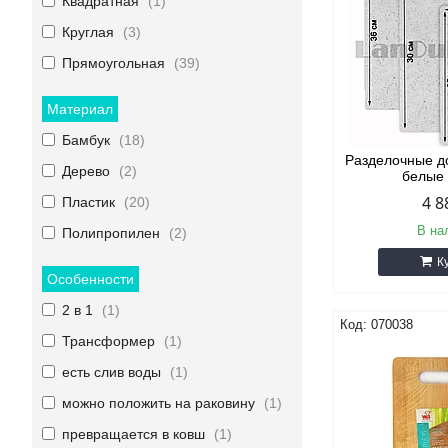
Квадратная
1
Круглая
3
Прямоугольная
39
Материал
Бамбук
18
Разделочные до
Дерево
2
белые
4 8
Пластик
20
В на
Полипропилен
2
К
Особенности
2 в 1
1
070038
Трансформер
1
есть слив воды
1
можно положить на раковину
1
превращается в ковш
1