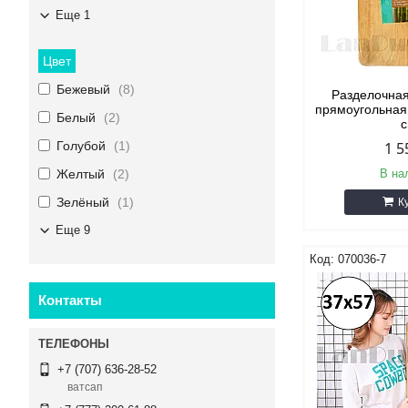
Еще 1
Цвет
Бежевый
8
Разделочна
прямоугольная 
Белый
2
Голубой
1
1 5
Желтый
2
В на
Зелёный
1
К
Еще 9
070036-7
Контакты
+7 (707) 636-28-52
ватсап