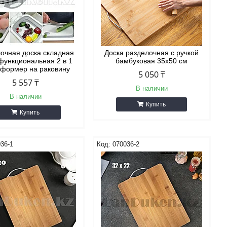
очная доска складная
Доска разделочная с ручкой
функциональная 2 в 1
бамбуковая 35х50 см
сформер на раковину
5 050 ₸
5 557 ₸
В наличии
В наличии
Купить
Купить
36-1
070036-2