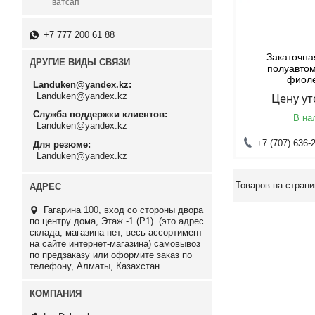
ватсап
+7 777 200 61 88
Закаточн
ДРУГИЕ ВИДЫ СВЯЗИ
полуавто
фиол
Landuken@yandex.kz
Landuken@yandex.kz
Цену у
Служба поддержки клиентов
В на
Landuken@yandex.kz
+7 (707) 636-
Для резюме
Landuken@yandex.kz
Гагарина 100, вход со стороны двора
по центру дома, Этаж -1 (P1). (это адрес
склада, магазина нет, весь ассортимент
на сайте интернет-магазина) самовывоз
по предзаказу или оформите заказ по
телефону, Алматы, Казахстан