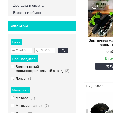
Доставка и оплата
Возврат и обмен
Фильтры
Закаточная м
Цена
автома
6 5
В на
Производитель
Волковысский
К
машиностроительный завод
2
Лепсе
1
020253
Материал
Металл
1
Металл/пластик
7