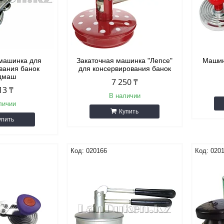
 машинка для
Закаточная машинка "Лепсе"
Машин
вания банок
для консервирования банок
дмаш
7 250 ₸
13 ₸
В наличии
личии
Купить
упить
020166
020