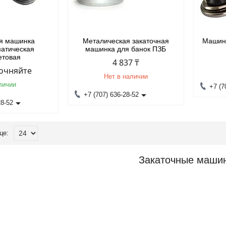
ая машинка
Металическая закаточная
Машинк
матическая
машинка для банок ПЗБ
етовая
4 837 ₸
точняйте
Нет в наличии
личии
+7 (7
+7 (707) 636-28-52
28-52
Закаточные маши