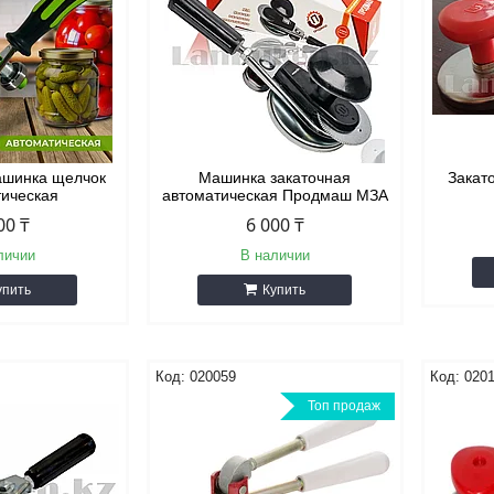
ашинка щелчок
Машинка закаточная
Закат
тическая
автоматическая Продмаш МЗА
00 ₸
6 000 ₸
личии
В наличии
упить
Купить
020059
020
Топ продаж