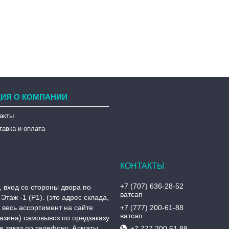
ИЯ О КОМПАНИИ
такты
тавка и оплата
+7 (707) 636-28-52
, вход со стороны двора по
ватсап
Этаж -1 (P1). (это адрес склада,
, весь ассортимент на сайте
+7 (777) 200-61-88
ватсап
азина) самовывоз по предзаказу
 заказ по телефону, Алматы,
+7 777 200 61 88