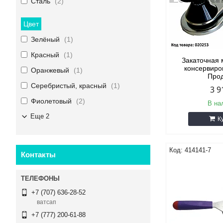
Сталь
2
Цвет
Зелёный
1
Красный
1
Закаточная
консервиро
Оранжевый
1
Про
Серебристый, красный
1
3 9
Фиолетовый
2
В на
Еще 2
К
414141-7
Контакты
+7 (707) 636-28-52
ватсап
+7 (777) 200-61-88