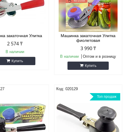
ка закаточная Улитка
Машинка закаточная Улитка
фиолетовая
2 574 ₸
3 990 ₸
В наличии
В наличии
Оптом и в розницу
Купить
Купить
127
020129
Топ продаж