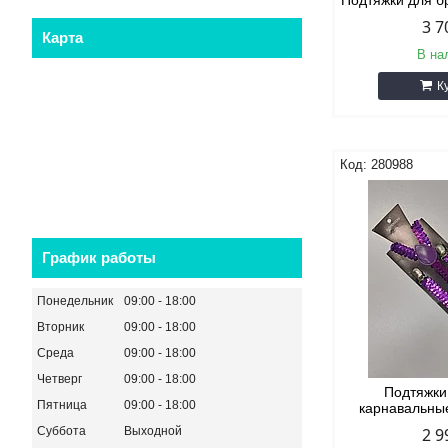
Подтяжки для 
3 7
Карта
В на
К
280988
График работы
Понедельник
09:00
18:00
Вторник
09:00
18:00
Среда
09:00
18:00
Четверг
09:00
18:00
Подтяжки
Пятница
09:00
18:00
карнавальны
Суббота
Выходной
2 9