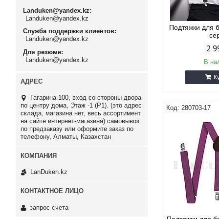
Landuken@yandex.kz
Landuken@yandex.kz
Подтяжки для 
Служба поддержки клиентов
се
Landuken@yandex.kz
2 9
Для резюме
Landuken@yandex.kz
В на
К
Гагарина 100, вход со стороны двора
по центру дома, Этаж -1 (P1). (это адрес
280703-17
склада, магазина нет, весь ассортимент
на сайте интернет-магазина) самовывоз
по предзаказу или оформите заказ по
телефону, Алматы, Казахстан
LanDuken.kz
запрос счета