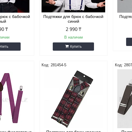
брюк с бабочкой
Подтяжки для брюк с бабочкой
Подтя
рый
синий
90 ₸
2 990 ₸
личии
В наличии
упить
Купить
281454-5
2807