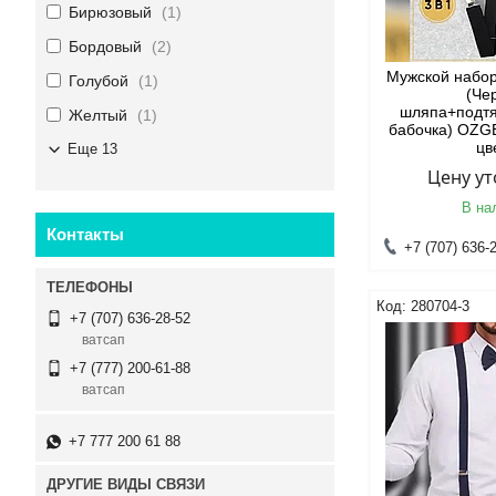
Бирюзовый
1
Бордовый
2
Мужской набор
Голубой
1
(Че
шляпа+подтя
Желтый
1
бабочка) OZG
цв
Еще 13
Цену у
В на
Контакты
+7 (707) 636-
280704-3
+7 (707) 636-28-52
ватсап
+7 (777) 200-61-88
ватсап
+7 777 200 61 88
ДРУГИЕ ВИДЫ СВЯЗИ