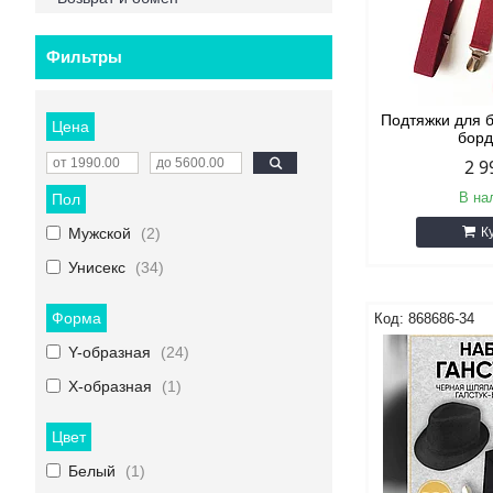
Фильтры
Подтяжки для 
Цена
бор
2 9
В на
Пол
Мужской
2
К
Унисекс
34
Форма
868686-34
Y-образная
24
Х-образная
1
Цвет
Белый
1