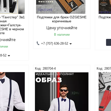
 "Гангстер" 3в1
Подтяжки для брюк OZGESHE
Подтяж
рная
коричневые
жки+Галстук-
Цену уточняйте
ESHE в черном
ете
В наличии
точняйте
+7 (707) 636-28-52
личии
28-52
280704-4
2807