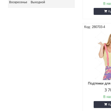
Воскресенье
Выходной
В на
К
280703-4
Подтяжки для
3 7
В на
К