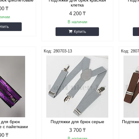
брюк фиолетовые
Подтяжки для брюк красная
Подт
клетка
00 ₸
4 200 ₸
личии
В наличии
упить
Купить
280703-13
2807
 для брюк
Подтяжки для брюк серые
Подтяжк
е с пайетками
3 700 ₸
90 ₸
В наличии