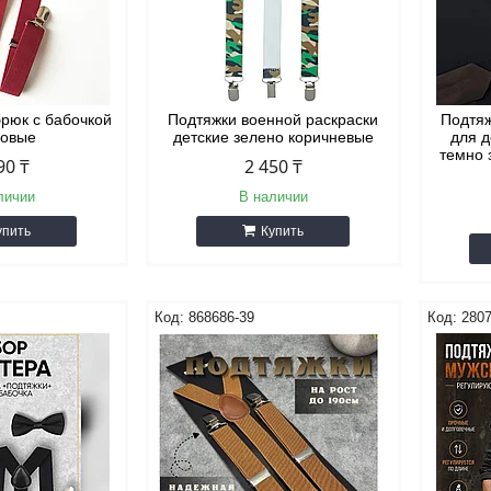
брюк с бабочкой
Подтяжки военной раскраски
Подтяж
довые
детские зелено коричневые
для д
темно 
90 ₸
2 450 ₸
личии
В наличии
упить
Купить
868686-39
2807