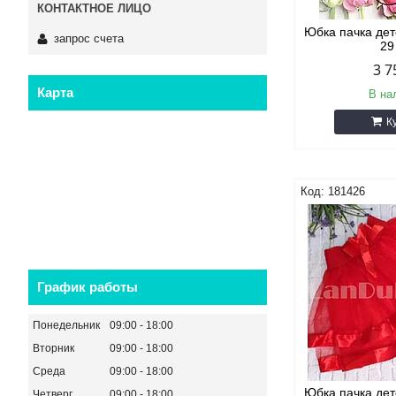
Юбка пачка дет
запрос счета
29
3 7
Карта
В на
К
181426
График работы
Понедельник
09:00
18:00
Вторник
09:00
18:00
Среда
09:00
18:00
Юбка пачка дет
Четверг
09:00
18:00