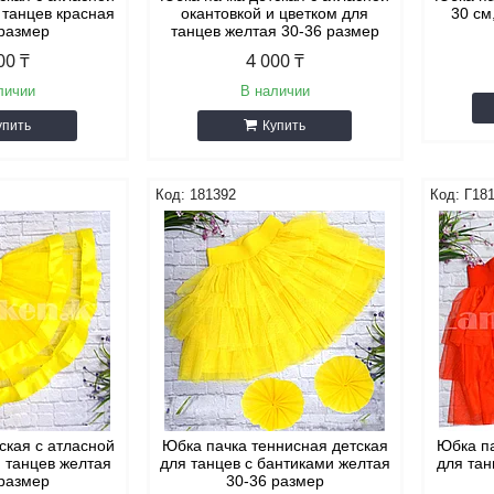
 танцев красная
окантовкой и цветком для
30 см
 размер
танцев желтая 30-36 размер
00 ₸
4 000 ₸
личии
В наличии
упить
Купить
181392
Г18
ская с атласной
Юбка пачка теннисная детская
Юбка па
я танцев желтая
для танцев с бантиками желтая
для тан
 размер
30-36 размер