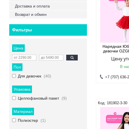
Доставка и оплата
Возврат и обмен
Фильтры
Нарядная Юбк
Цена
девочки OZG
Цену у
В на
Пол
Для девочек
40
+7 (707) 636-
Упаковка
Целлофановый пакет
9
181902-3-30
Материал
Полиэстер
1