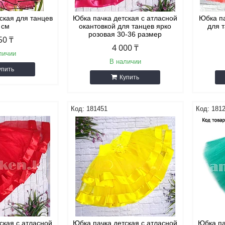
ская для танцев
Юбка пачка детская с атласной
Юбка па
 см
окантовкой для танцев ярко
для 
розовая 30-36 размер
50 ₸
4 000 ₸
личии
В наличии
упить
Купить
181451
181
ская с атласной
Юбка пачка детская с атласной
Юбка па