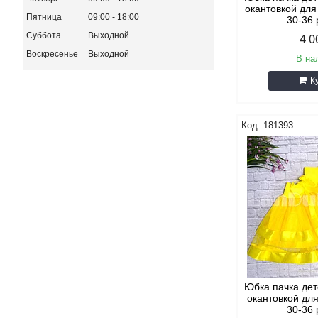
окантовкой для
Пятница
09:00
18:00
30-36
Суббота
Выходной
4 0
Воскресенье
Выходной
В на
К
181393
Юбка пачка дет
окантовкой дл
30-36