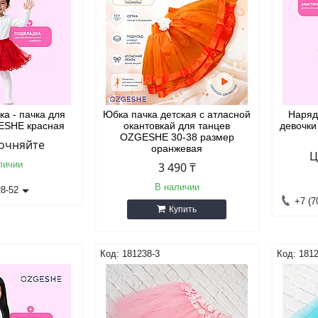
а - пачка для
Юбка пачка детская с атласной
Наряд
ESHE красная
окантовкай для танцев
девочк
OZGESHE 30-38 размер
точняйте
оранжевая
Ц
личии
3 490 ₸
В наличии
28-52
+7 (7
Купить
181238-3
1812