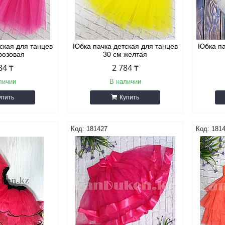
ская для танцев
Юбка пачка детская для танцев
Юбка па
 розовая
30 см желтая
84 ₸
2 784 ₸
личии
В наличии
упить
Купить
181427
181