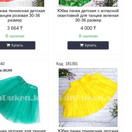
чка теннисная детская
Юбка пачка детская с атласной
танцев розовая 30-36
окантовкой для танцев зеленая
размер
30-36 размер
3 664 ₸
4 000 ₸
В наличии
В наличии
Купить
Купить
240
181391
чка детская для танцев
Юбка пачка теннисная детская