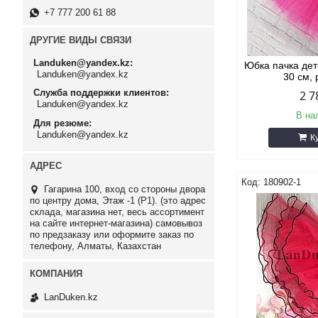
+7 777 200 61 88
ДРУГИЕ ВИДЫ СВЯЗИ
Landuken@yandex.kz
Юбка пачка дет
Landuken@yandex.kz
30 см,
Служба поддержки клиентов
2 7
Landuken@yandex.kz
В на
Для резюме
Landuken@yandex.kz
К
180902-1
Гагарина 100, вход со стороны двора
по центру дома, Этаж -1 (P1). (это адрес
склада, магазина нет, весь ассортимент
на сайте интернет-магазина) самовывоз
по предзаказу или оформите заказ по
телефону, Алматы, Казахстан
LanDuken.kz