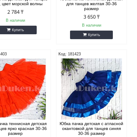
, цвет морской волны
для танцев желтая 30-36
размер
2 784 ₸
3 650 ₸
В наличии
В наличии
Купить
Купить
1403
181423
чка теннисная детская
Юбка пачка детская с атласной
цев ярко красная 30-36
окантовкой для танцев синяя
размер
30-36 размер