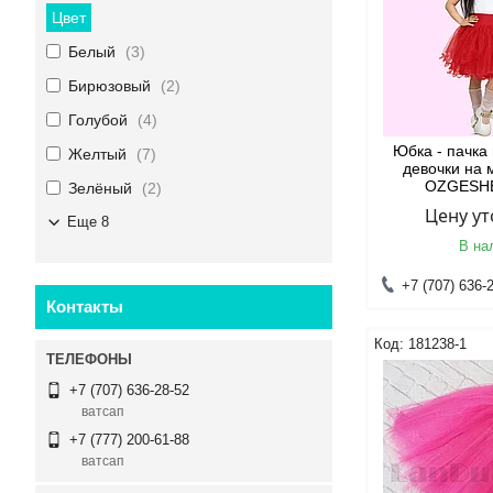
Цвет
Белый
3
Бирюзовый
2
Голубой
4
Юбка - пачка
Желтый
7
девочки на
OZGESHE
Зелёный
2
Цену у
Еще 8
В на
+7 (707) 636-
Контакты
181238-1
+7 (707) 636-28-52
ватсап
+7 (777) 200-61-88
ватсап