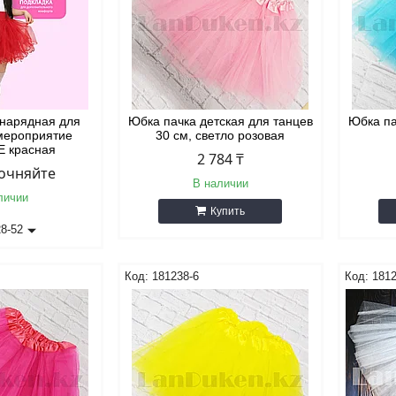
 нарядная для
Юбка пачка детская для танцев
Юбка па
 мероприятие
30 см, светло розовая
 красная
2 784 ₸
точняйте
В наличии
личии
Купить
28-52
181238-6
1812