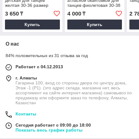
детская для танцев
атласной окантовкой для
танц
желтая 30-36 размер
танцев фиолетовая 30-38
размер
3 650
4 000
2 7
₸
₸
Купить
Купить
О нас
84% положительных из 31 отзыва за год
Работает с 04.12.2013
г. Алматы
Гагарина 100, вход со стороны двора по центру дома,
Этаж -1 (P1). (это адрес склада, магазина нет, весь
ассортимент на сайте интернет-магазина) самовывоз по
предзаказу или оформите заказ по телефону, Алматы,
Казахстан
Контакты
Сегодня работает с 09:00 до 18:00
Показать весь график работы