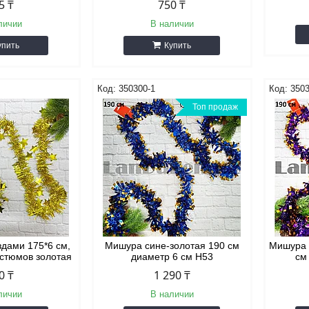
5 ₸
750 ₸
личии
В наличии
упить
Купить
350300-1
3503
Топ продаж
здами 175*6 см,
Мишура сине-золотая 190 см
Мишура 
остюмов золотая
диаметр 6 см H53
см
0 ₸
1 290 ₸
личии
В наличии