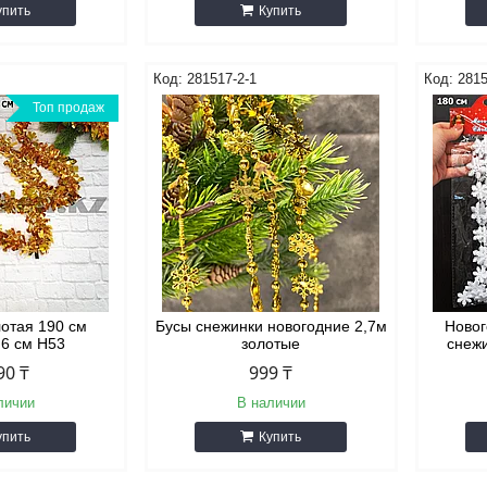
упить
Купить
281517-2-1
281
Топ продаж
отая 190 см
Бусы снежинки новогодние 2,7м
Новог
 6 см H53
золотые
снеж
90 ₸
999 ₸
личии
В наличии
упить
Купить