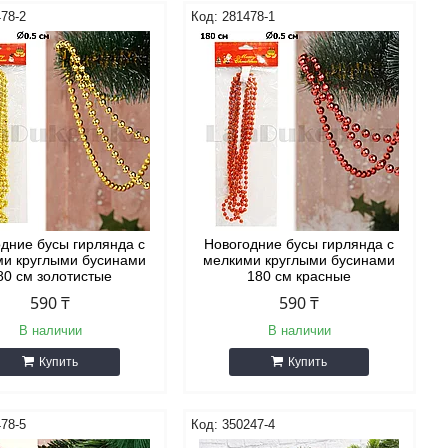
78-2
281478-1
дние бусы гирлянда с
Новогодние бусы гирлянда с
ми круглыми бусинами
мелкими круглыми бусинами
80 см золотистые
180 см красные
590 ₸
590 ₸
В наличии
В наличии
Купить
Купить
78-5
350247-4