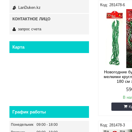
281478-6
LanDuken.kz
запрос счета
Карта
Новогодние б
мелкими круг
180 см
59
В на
К
График работы
Понедельник
09:00
18:00
281478-3