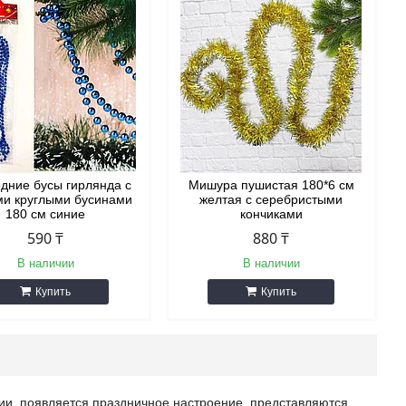
дние бусы гирлянда с
Мишура пушистая 180*6 см
ми круглыми бусинами
желтая с серебристыми
180 см синие
кончиками
590 ₸
880 ₸
В наличии
В наличии
Купить
Купить
ции, появляется праздничное настроение, представляются