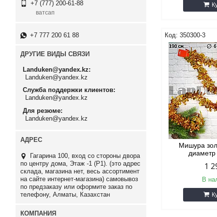
+7 (777) 200-61-88
К
ватсап
+7 777 200 61 88
350300-3
ДРУГИЕ ВИДЫ СВЯЗИ
Landuken@yandex.kz
Landuken@yandex.kz
Служба поддержки клиентов
Landuken@yandex.kz
Для резюме
Landuken@yandex.kz
Мишура зол
диаметр
Гагарина 100, вход со стороны двора
по центру дома, Этаж -1 (P1). (это адрес
1 2
склада, магазина нет, весь ассортимент
на сайте интернет-магазина) самовывоз
В на
по предзаказу или оформите заказ по
телефону, Алматы, Казахстан
К