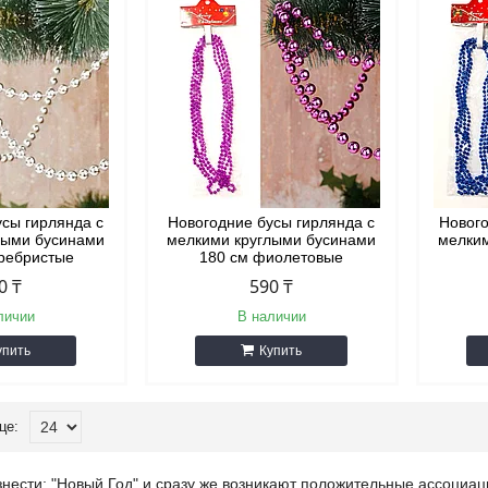
усы гирлянда с
Новогодние бусы гирлянда с
Нового
лыми бусинами
мелкими круглыми бусинами
мелки
еребристые
180 см фиолетовые
0 ₸
590 ₸
личии
В наличии
упить
Купить
нести: "Новый Год" и сразу же возникают положительные ассоциа