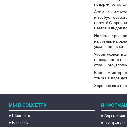
подарки, ёлки, 
А ведь вы можете
и требует особог
просто! Старая д
цветов и видов п
Наиболее распро
на стены, на окн
украшения внешн
Чтобы украсить д
подходящего цвет
страшного, главн
В нашем интерне
тонкая в виде до
Хороших вам пра
МЫ В СОЦСЕТЯХ
ИНФОРМАЦ
ВКонтакте
Адрес и кон
Facebook
Быстрая дос