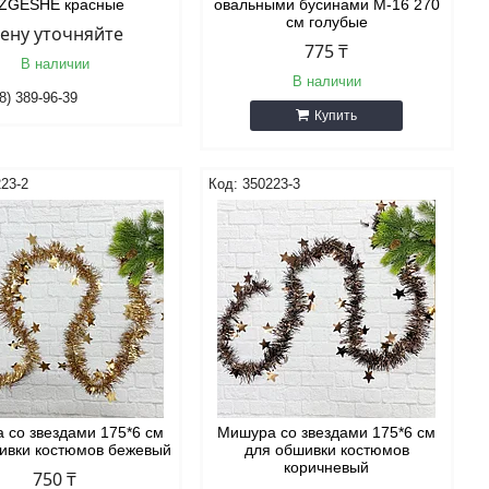
ZGESHE красные
овальными бусинами М-16 270
см голубые
ену уточняйте
775 ₸
В наличии
В наличии
8) 389-96-39
Купить
23-2
350223-3
 со звездами 175*6 см
Мишура со звездами 175*6 см
ивки костюмов бежевый
для обшивки костюмов
коричневый
750 ₸