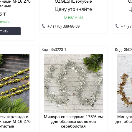
инами М-16 270
OZGESHE голубые
O
расные
Цену уточняйте
Ц
5 ₸
В наличии
личии
+7 (778) 389-96-39
+7 (77
упить
350223-1
3502
усы гирлянда с
Мишура со звездами 175*6 см
Мишура
инами М-16 270
для обшивки костюмов
для обш
отистые
серебристая