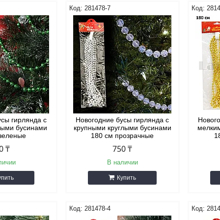
281478-7
2814
усы гирлянда с
Новогодние бусы гирлянда с
Нового
лыми бусинами
крупными круглыми бусинами
мелки
 зеленые
180 см прозрачные
1
0 ₸
750 ₸
личии
В наличии
упить
Купить
281478-4
2814