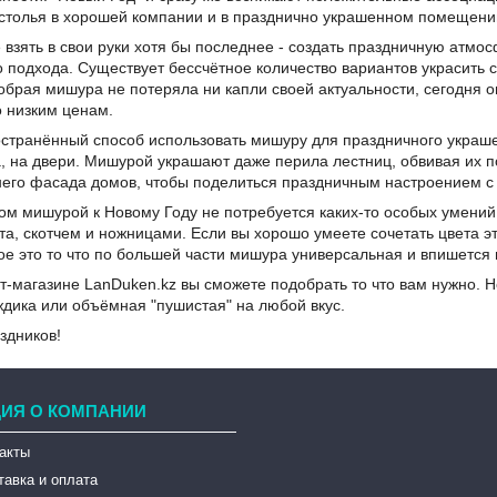
застолья в хорошей компании и в празднично украшенном помещени
 взять в свои руки хотя бы последнее - создать праздничную атмос
о подхода. Существует бессчётное количество вариантов украсить с
обрая мишура не потеряла ни капли своей актуальности, сегодня 
о низким ценам.
странённый способ использовать мишуру для праздничного украшен
а, на двери. Мишурой украшают даже перила лестниц, обвивая их 
его фасада домов, чтобы поделиться праздничным настроением с
ом мишурой к Новому Году не потребуется каких-то особых умений
а, скотчем и ножницами. Если вы хорошо умеете сочетать цвета эт
ое это то что по большей части мишура универсальная и впишется 
т-магазине LanDuken.kz вы сможете подобрать то что вам нужно.
ждика или объёмная "пушистая" на любой вкус.
здников!
ИЯ О КОМПАНИИ
такты
тавка и оплата