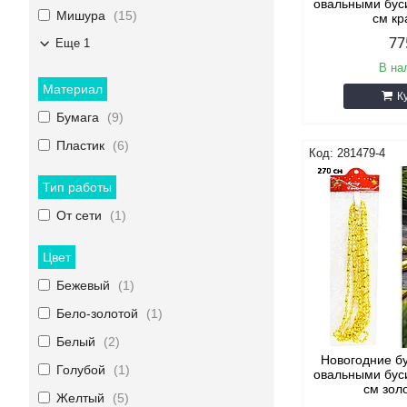
овальными бус
Мишура
15
см к
77
Еще 1
В на
Материал
К
Бумага
9
Пластик
6
281479-4
Тип работы
От сети
1
Цвет
Бежевый
1
Бело-золотой
1
Белый
2
Новогодние б
Голубой
1
овальными бус
см зол
Желтый
5