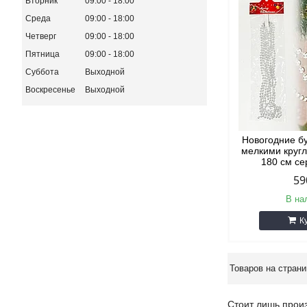
Вторник
09:00
18:00
Среда
09:00
18:00
Четверг
09:00
18:00
Пятница
09:00
18:00
Суббота
Выходной
Воскресенье
Выходной
Новогодние б
мелкими круг
180 см с
59
В на
К
Стоит лишь произ