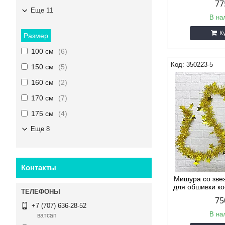
77
Еще 11
В на
К
Размер
100 см
6
350223-5
150 см
5
160 см
2
170 см
7
175 см
4
Еще 8
Контакты
Мишура со зве
для обшивки к
75
+7 (707) 636-28-52
В на
ватсап