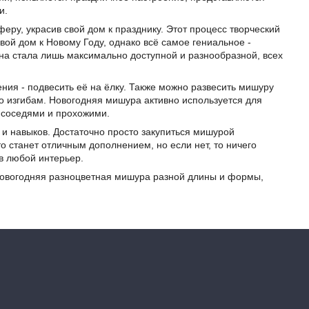
и.
феру, украсив свой дом к празднику. Этот процесс творческий
вой дом к Новому Году, однако всё самое гениальное -
она стала лишь максимально доступной и разнообразной, всех
ия - подвесить её на ёлку. Также можно развесить мишуру
по изгибам. Новогодняя мишура активно используется для
 соседями и прохожими.
 и навыков. Достаточно просто закупиться мишурой
о станет отличным дополнением, но если нет, то ничего
в любой интерьер.
 Новогодняя разноцветная мишура разной длины и формы,