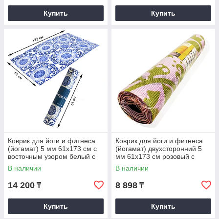
Купить
Купить
Коврик для йоги и фитнеса
Коврик для йоги и фитнеса
(йогамат) 5 мм 61х173 см с
(йогамат) двухсторонний 5
восточным узором белый с
мм 61х173 см розовый с
голубым узором
рисунком листьев
В наличии
В наличии
14 200
8 898
₸
₸
Купить
Купить