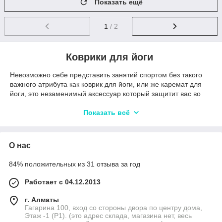
Показать ещё
1
/ 2
Коврики для йоги
Невозможно себе представить занятий спортом без такого
важного атрибута как коврик для йоги, или же каремат для
йоги, это незаменимый аксессуар который защитит вас во
время занятий спортом от грязи, пыли и от повреждений.
Существует огромное количество вариантов и
Показать всё
разновидностей ковриков для йоги. Различаются они по
цветам, узорам, изготовленным материалам, текстурам и
размерам. Прежде чем определиться с выбором всегда
О нас
необходимо определиться для каких целей вы приобретаете
коврик для йоги. Например вам необходим каремат для йоги
84% положительных из 31 отзыва за год
и фитнеса, что бы заниматься в спортивном клубе, тогда вам
необходим прочный и влагостойкий материал, а так же
Работает с 04.12.2013
немаловажен вес коврика для йоги, ведь в некоторых
случаях вам придется возить его на большие достояния.
г. Алматы
Либо вы хотите заниматься йогой и растяжкой в домашних
Гагарина 100, вход со стороны двора по центру дома,
Этаж -1 (P1). (это адрес склада, магазина нет, весь
условиях, в таком случае коврик для йоги должен подходить