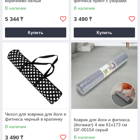
коричнево-белый
фитнеса принт с узорами
В наличии
В наличии
5 344
3 490
₸
₸
Купить
Купить
Чехол для коврика для йоги и
фитнеса черный в крапинку
Коврик для йоги и фитнеса
(йогамат) 4 мм 61х173 см
В наличии
GF-00154 серый
3 490
В наличии
₸