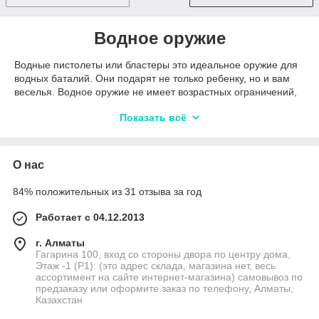
Водное оружие
Водные пистолеты или бластеры это идеальное оружие для
водных баталий. Они подарят не только ребенку, но и вам
веселья. Водное оружие не имеет возрастных ограничений,
всегда в тренде и всегда поднимают настроение. Каждый
Показать всё
пистолет и бластер обладает тактическим дизайном и имеет
разный запас воды. Вступайте в водную битву с данным
оружием! Каждый пистолет имеет спусковой крючок, и
хороший поток струи! Порадуйте себя и своих близким
О нас
данными водными оружиями!
84% положительных из 31 отзыва за год
Работает с 04.12.2013
г. Алматы
Гагарина 100, вход со стороны двора по центру дома,
Этаж -1 (P1). (это адрес склада, магазина нет, весь
ассортимент на сайте интернет-магазина) самовывоз по
предзаказу или оформите заказ по телефону, Алматы,
Казахстан