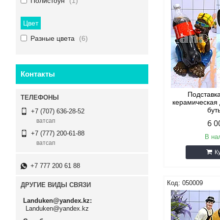
Полистоун
1
Цвет
Разные цвета
6
Контакты
Подставк
керамическая
бут
+7 (707) 636-28-52
ватсап
6 0
+7 (777) 200-61-88
В на
ватсап
К
+7 777 200 61 88
050009
ДРУГИЕ ВИДЫ СВЯЗИ
Landuken@yandex.kz
Landuken@yandex.kz