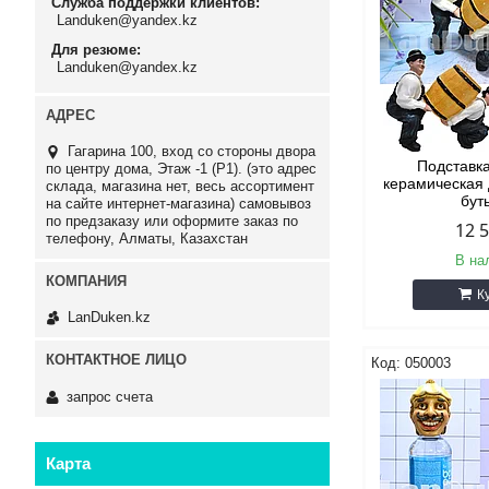
Служба поддержки клиентов
Landuken@yandex.kz
Для резюме
Landuken@yandex.kz
Гагарина 100, вход со стороны двора
Подставк
по центру дома, Этаж -1 (P1). (это адрес
керамическая
склада, магазина нет, весь ассортимент
бут
на сайте интернет-магазина) самовывоз
по предзаказу или оформите заказ по
12 
телефону, Алматы, Казахстан
В на
К
LanDuken.kz
050003
запрос счета
Карта