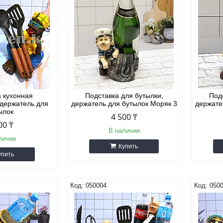
а кухонная
Подставка для бутылки,
Под
 держатель для
держатель для бутылок Моряк 3
держате
ылок
4 500 ₸
00 ₸
В наличии
личии
Купить
упить
050004
0500