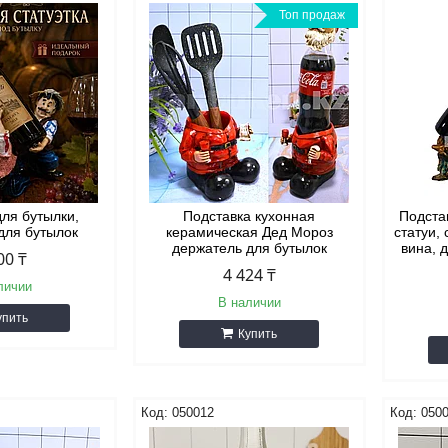
Топ продаж
для бутылки,
Подставка кухонная
Подста
для бутылок
керамическая Дед Мороз
статуи, 
держатель для бутылок
вина, 
00 ₸
4 424 ₸
личии
В наличии
упить
Купить
050012
050