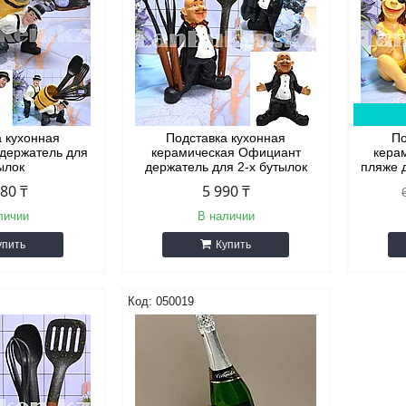
а кухонная
Подставка кухонная
По
 держатель для
керамическая Официант
кера
ылок
держатель для 2-х бутылок
пляже 
580 ₸
5 990 ₸
личии
В наличии
упить
Купить
050019