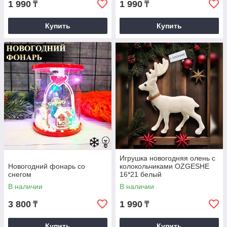
1 990
1 990
₸
₸
Купить
Купить
Игрушка новогодняя олень с
Новогодний фонарь со
колокольчиками OZGESHE
снегом
16*21 белый
В наличии
В наличии
3 800
1 990
₸
₸
Купить
Купить