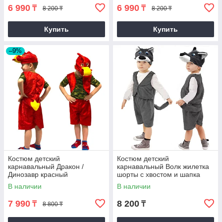
6 990
6 990
₸
₸
8 200 ₸
8 200 ₸
Купить
Купить
–9%
Костюм детский
Костюм детский
карнавальный Дракон /
карнавальный Волк жилетка
Динозавр красный
шорты с хвостом и шапка
серый
В наличии
В наличии
7 990
8 200
₸
₸
8 800 ₸