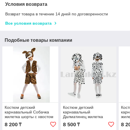
Условия возврата
Возврат товара в течение 14 дней по договоренности
Все условия возврата
Подобные товары компании
Костюм детский
Костюм детский
Кост
карнавальный Собачка
карнавальный
карн
жилетка шорты с хвостом
Далматинец жилетка
жиле
и шапка М
шорты с хвостом и шапка
и ша
8 200
8 500
8 2
₸
₸