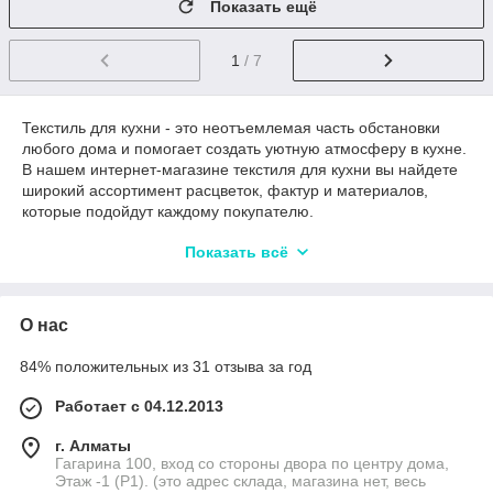
Показать ещё
1
/ 7
Текстиль для кухни - это неотъемлемая часть обстановки
любого дома и помогает создать уютную атмосферу в кухне.
В нашем интернет-магазине текстиля для кухни вы найдете
широкий ассортимент расцветок, фактур и материалов,
которые подойдут каждому покупателю.
Текстиль для кухни интернет магазин - это отличный выбор
Показать всё
для тех, кто ценит своё время и не хочет посещать
физические магазины. У нас вы найдете растительный и
геометрический принты, которые помогут создать уют и
О нас
комфорт в кухонном пространстве. Мы предлагаем
полотенца, скатерти, фартуки, прихватки и постельное белье
84% положительных из 31 отзыва за год
для кухонной посуды, которые можно купить в
соответствующем цветовом решении.
Работает с 04.12.2013
Кроме того, мы предлагаем высококачественные
развивающие коврики детские складные игровые и игровые
г. Алматы
коврики для малышей, которые помогут развивать у
Гагарина 100, вход со стороны двора по центру дома,
малышей мелкую моторику, навыки координации движений и
Этаж -1 (P1). (это адрес склада, магазина нет, весь