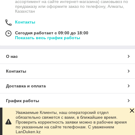
ассортимент на сайте интернет-магазина) самовывоз по
мышления, а также усилить их внимание и фантазию.
предзаказу или оформите заказ по телефону, Алматы,
В нашем интернет-магазине текстиля для кухни доступны
Казахстан
различные виды оплаты и доставки. Мы гарантируем
высокое качество и доступную стоимость товаров, которые
Контакты
соответствуют всем требованиям и эстетическим
Сегодня работает с 09:00 до 18:00
предпочтениям наших покупателей.
Показать весь график работы
О нас
Контакты
Доставка и оплата
График работы
Уважаемые Клиенты, наш операторский отдел
Полная версия сайта
обязательно свяжется с вами, в ближайшее время.
Проверить корректность заявки можно в рабочее время
по указанным на сайте телефонам. С уважением
Сайт создан на маркетплейсе
Satu.kz
LanDuken.kz