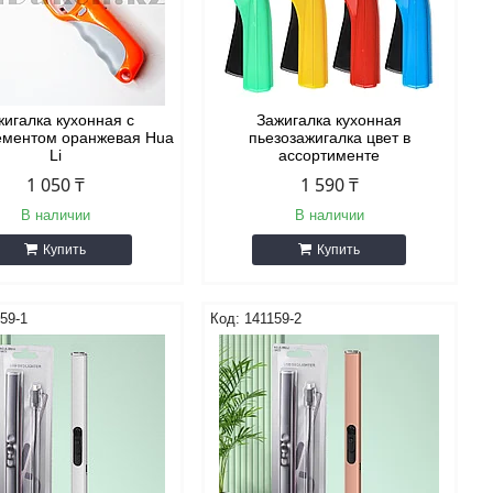
жигалка кухонная с
Зажигалка кухонная
ементом оранжевая Hua
пьезозажигалка цвет в
Li
ассортименте
1 050 ₸
1 590 ₸
В наличии
В наличии
Купить
Купить
59-1
141159-2