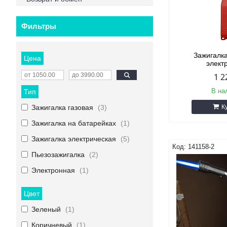
Фильтры
Зажигалк
Цена
элект
1 2
В на
Тип
Зажигалка газовая
3
К
Зажигалка на батарейках
1
Зажигалка электрическая
5
141158-2
Пьезозажигалка
2
Электронная
1
Цвет
Зеленый
1
Коричневый
1