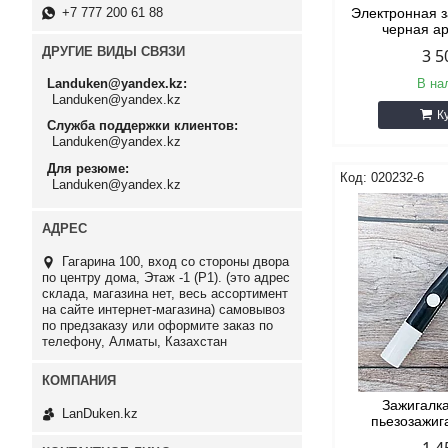
+7 777 200 61 88
Электронная з
черная ар
ДРУГИЕ ВИДЫ СВЯЗИ
3 5
Landuken@yandex.kz
В на
Landuken@yandex.kz
К
Служба поддержки клиентов
Landuken@yandex.kz
Для резюме
020232-6
Landuken@yandex.kz
Гагарина 100, вход со стороны двора
по центру дома, Этаж -1 (P1). (это адрес
склада, магазина нет, весь ассортимент
на сайте интернет-магазина) самовывоз
по предзаказу или оформите заказ по
телефону, Алматы, Казахстан
Зажигалк
LanDuken.kz
пьезозажиг