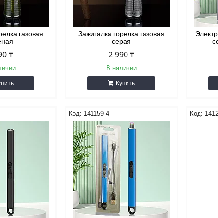
релка газовая
Зажигалка горелка газовая
Электр
ёная
серая
с
90 ₸
2 990 ₸
личии
В наличии
упить
Купить
141159-4
1412