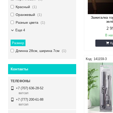
Красный
1
Оранжевый
1
Зажигалка го
зел
Разные цвета
1
2 9
Еще 4
В на
Размер
К
Длинна 28см, ширина 7см
1
141159-3
Контакты
+7 (707) 636-28-52
ватсап
+7 (777) 200-61-88
ватсап