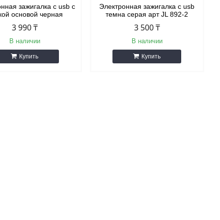
нная зажигалка с usb с
Электронная зажигалка с usb
кой основой черная
темна серая арт JL 892-2
3 990 ₸
3 500 ₸
В наличии
В наличии
Купить
Купить