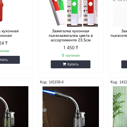
а кухонная
Зажигалка кухонная
За
ронная
пьезозажигалка цвета в
пьезоэл
ассортименте 23,5см
24 ₸
1 450 ₸
личии
В наличии
упить
Купить
141158-4
1411