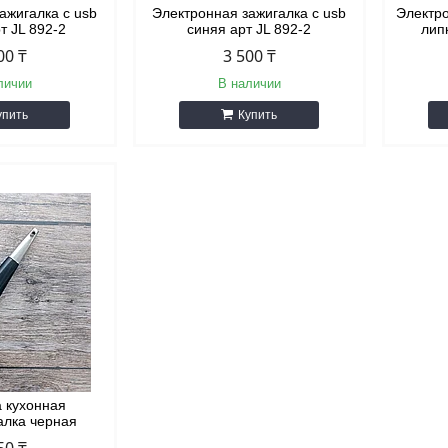
ажигалка с usb
Электронная зажигалка с usb
Электро
т JL 892-2
синяя арт JL 892-2
лип
00 ₸
3 500 ₸
личии
В наличии
упить
Купить
а кухонная
алка черная