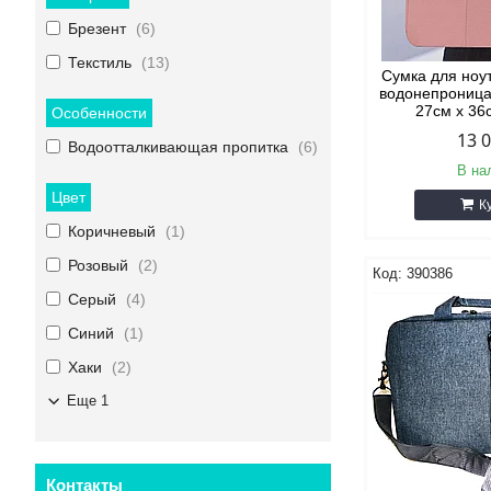
Брезент
6
Текстиль
13
Сумка для ноу
водонепроница
27см х 36
Особенности
13 
Водоотталкивающая пропитка
6
В на
Цвет
К
Коричневый
1
Розовый
2
390386
Серый
4
Синий
1
Хаки
2
Еще 1
Контакты