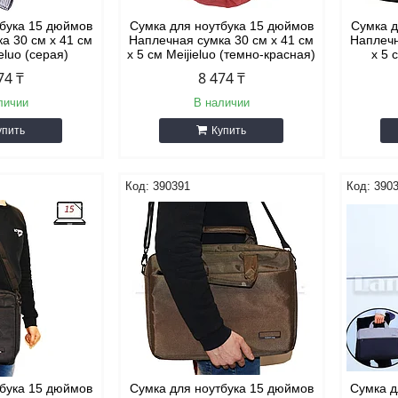
тбука 15 дюймов
Сумка для ноутбука 15 дюймов
Сумка д
а 30 см х 41 см
Наплечная сумка 30 см х 41 см
Наплечн
ieluo (серая)
х 5 см Meijieluo (темно-красная)
х 5 
74 ₸
8 474 ₸
личии
В наличии
упить
Купить
390391
390
тбука 15 дюймов
Сумка для ноутбука 15 дюймов
Сумка д