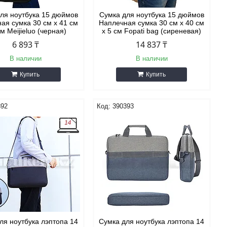
ля ноутбука 15 дюймов
Сумка для ноутбука 15 дюймов
ая сумка 30 см х 41 см
Наплечная сумка 30 см х 40 см
см Meijieluo (черная)
х 5 см Fopati bag (сиреневая)
6 893 ₸
14 837 ₸
В наличии
В наличии
Купить
Купить
392
390393
ля ноутбука лэптопа 14
Сумка для ноутбука лэптопа 14