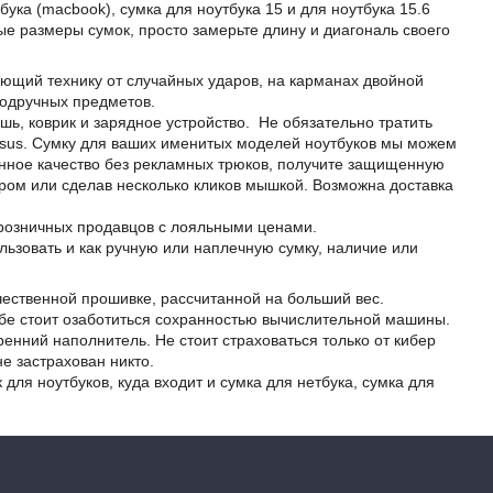
ука (macbook), сумка для ноутбука 15 и для ноутбука 15.6
ые размеры сумок, просто замерьте длину и диагональ своего
ющий технику от случайных ударов, на карманах двойной
подручных предметов.
ь, коврик и зарядное устройство. Не обязательно тратить
а Asus. Сумку для ваших именитых моделей ноутбуков мы можем
енное качество без рекламных трюков, получите защищенную
ром или сделав несколько кликов мышкой. Возможна доставка
х розничных продавцов с лояльными ценами.
ьзовать и как ручную или наплечную сумку, наличие или
чественной прошивке, рассчитанной на больший вес.
чебе стоит озаботиться сохранностью вычислительной машины.
енний наполнитель. Не стоит страховаться только от кибер
не застрахован никто.
ля ноутбуков, куда входит и сумка для нетбука, сумка для