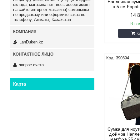
Наплечная сумк
склада, магазина нет, весь ассортимент
х 5 см Fopat
на сайте интернет-магазина) самовывоз
14 
по предзаказу или оформите заказ по
телефону, Алматы, Казахстан
В на
К
LanDuken.kz
390394
запрос счета
Карта
Сумка для ноут
дюймов Напле
макбука 26 см