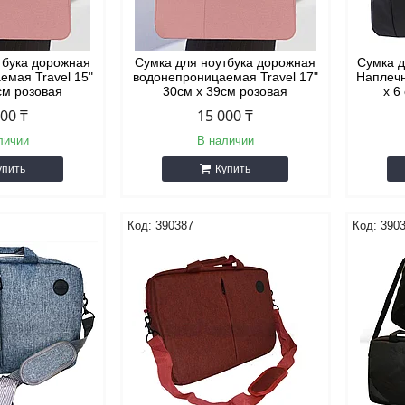
тбука дорожная
Сумка для ноутбука дорожная
Сумка д
емая Travel 15"
водонепроницаемая Travel 17"
Наплечн
см розовая
30см х 39см розовая
х 6
000 ₸
15 000 ₸
личии
В наличии
упить
Купить
390387
390