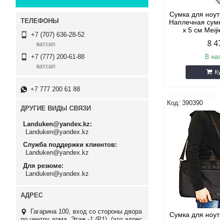
Сумка для ноу
Наплечная сумк
х 5 см Meij
+7 (707) 636-28-52
8 4
ватсап
В на
+7 (777) 200-61-88
ватсап
К
+7 777 200 61 88
390390
ДРУГИЕ ВИДЫ СВЯЗИ
Landuken@yandex.kz
Landuken@yandex.kz
Служба поддержки клиентов
Landuken@yandex.kz
Для резюме
Landuken@yandex.kz
Гагарина 100, вход со стороны двора
Сумка для ноу
по центру дома, Этаж -1 (P1). (это адрес