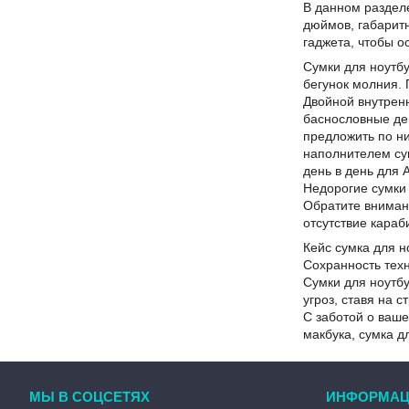
В данном разделе
дюймов, габаритн
гаджета, чтобы о
Сумки для ноутб
бегунок молния.
Двойной внутренн
баснословные ден
предложить по н
наполнителем сум
день в день для 
Недорогие сумки 
Обратите внимани
отсутствие караб
Кейс сумка для н
Сохранность техн
Сумки для ноутбу
угроз, ставя на 
С заботой о ваше
макбука, сумка д
МЫ В СОЦСЕТЯХ
ИНФОРМАЦ