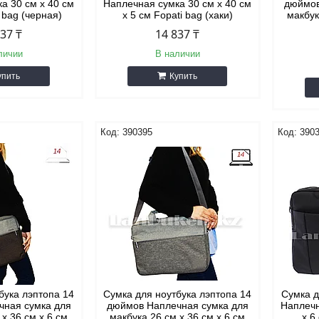
а 30 см х 40 см
Наплечная сумка 30 см х 40 см
дюймов
i bag (черная)
х 5 см Fopati bag (хаки)
макбук
837 ₸
14 837 ₸
личии
В наличии
упить
Купить
390395
390
бука лэптопа 14
Сумка для ноутбука лэптопа 14
Сумка д
чная сумка для
дюймов Наплечная сумка для
Наплечн
 х 36 см х 6 см
макбука 26 см х 36 см х 6 см
х 6