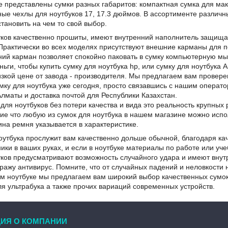
 представлены сумки разных габаритов: компактная сумка для макб
ые чехлы для ноутбуков 17, 17.3 дюймов. В ассортименте различн
становить на чем то свой выбор.
уков качественно прошиты, имеют внутренний наполнитель защища
 Практически во всех моделях присутствуют внешние карманы для 
ий карман позволяет спокойно паковать в сумку компьютерную мыш
ьги, чтобы купить сумку для ноутбука hp, или сумку для ноутбук
изкой цене от завода - производителя. Мы предлагаем вам провер
ку для ноутбука уже сегодня, просто связавшись с нашим операто
Алматы и доставка почтой для Республики Казахстан.
для ноутбуков без потери качества и вида это реальность крупны
е что любую из сумок для ноутбука в нашем магазине можно испол
ина ремня указывается в характеристике.
оутбука прослужит вам качественно дольше обычной, благодаря ка
ики в ваших руках, и если в ноутбуке материалы по работе или у
ков предусматривают возможность случайного удара и имеют внутр
стражу антивирус. Помните, что от случайных падений и неловкости 
м ноутбуке мы предлагаем вам широкий выбор качественных сумок д
ля ультрабука а также прочих вариаций современных устройств.
ИЯ О КОМПАНИИ