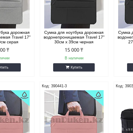
тбука дорожная
Сумка для ноутбука дорожная
Сумка 
емая Travel 17"
водонепроницаемая Travel 17"
водонеп
9см серая
30см х 39см черная
27
000 ₸
15 000 ₸
личии
В наличии
упить
Купить
390441-3
390