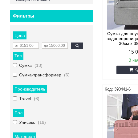
Фильтры
Сумка для ноу
Цена
водонепроница
30см х 3
15 
Тип
В на
Сумка
13
К
Сумка-трансформер
6
Производитель
390441-6
Travel
6
Пол
Унисекс
19
Материал