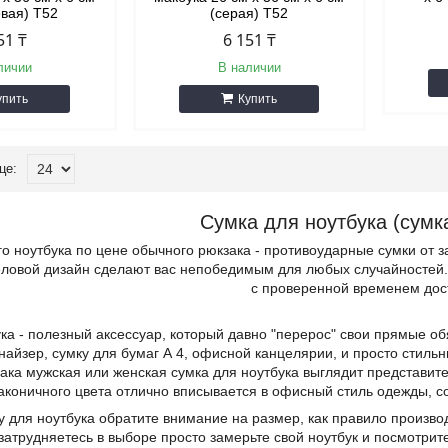
евая) Т52
(серая) Т52
51 ₸
6 151 ₸
личии
В наличии
упить
Купить
Сумка для ноутбука (сумк
о ноутбука по цене обычного рюкзака - противоударные сумки от з
деловой дизайн сделают вас непобедимым для любых случайностей
с проверенной временем дос
ка - полезный аксессуар, который давно "перерос" свои прямые обя
найзер, сумку для бумаг А 4, офисной канцелярии, и просто стильн
ака мужская или женская сумка для ноутбука выглядит представите
аконичного цвета отлично вписывается в офисный стиль одежды, с
 для ноутбука обратите внимание на размер, как правило произв
 затрудняетесь в выборе просто замерьте свой ноутбук и посмотрит