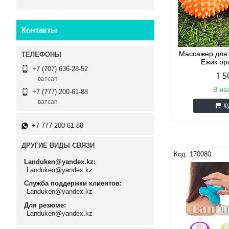
Контакты
Массажер для
Ежик о
+7 (707) 636-28-52
1 5
ватсап
В на
+7 (777) 200-61-88
ватсап
К
+7 777 200 61 88
ДРУГИЕ ВИДЫ СВЯЗИ
170080
Landuken@yandex.kz
Landuken@yandex.kz
Служба поддержки клиентов
Landuken@yandex.kz
Для резюме
Landuken@yandex.kz