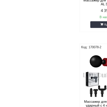
Массажер для 
AL 
4 3
В на
К
170078-2
Массажер для
ударный с 4 