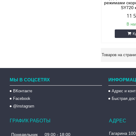
режимами скоро
SY720 
11 
В на
К
МЫ В СОЦСЕТЯХ
ИНФОРМАЦ
ВКонтакте
Адрес и кон
Facebook
Быстрая дос
@instagram
ГРАФИК РАБОТЫ
Гагарина 100
Понедельник
09:00
18:00