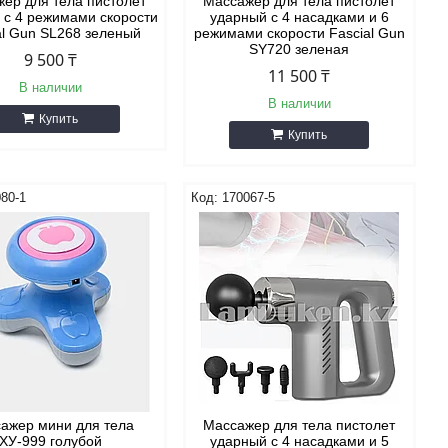
ер для тела пистолет
Массажер для тела пистолет
 с 4 режимами скорости
ударный с 4 насадками и 6
al Gun SL268 зеленый
режимами скорости Fascial Gun
SY720 зеленая
9 500 ₸
11 500 ₸
В наличии
В наличии
Купить
Купить
80-1
170067-5
ажер мини для тела
Массажер для тела пистолет
ХУ-999 голубой
ударный с 4 насадками и 5