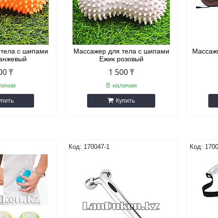
 тела с шипами
Массажер для тела с шипами
Массаж
ранжевый
Ежик розовый
00 ₸
1 500 ₸
личии
В наличии
упить
Купить
170047-1
170