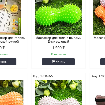
ажер для головы
Массажер для тела с шипами
Массаж
еской ручкой
Ежик зеленый
0 ₸
1 500 ₸
личии
В наличии
упить
Купить
170074-5
170