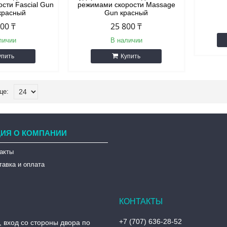
сти Fascial Gun
режимами скорости Massage
красный
Gun красный
500 ₸
25 800 ₸
личии
В наличии
упить
Купить
ИЯ О КОМПАНИИ
такты
тавка и оплата
+7 (707) 636-28-52
, вход со стороны двора по