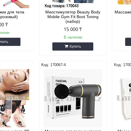
жик для тела
Миостимулятор Beauty Body
Массаже
(розовый)
Mobile Gym Fit Boot Toning
(набор)
00 ₸
15 000 ₸
личии
В наличии
упить
Купить
170067-4
1700