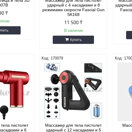
лица и тела 3D
Массажер для тела пистолет
Массаж
307В
ударный с 4 насадками и 8
ударный
режимами скорости Fascial Gun
Fasci
90 ₸
SK168
личии
11 500 ₸
упить
В наличии
Купить
170079
1700
 тела пистолет
Массажер для тела пистолет
Масс
насадками и 6
ударный с 12 насадками и 5