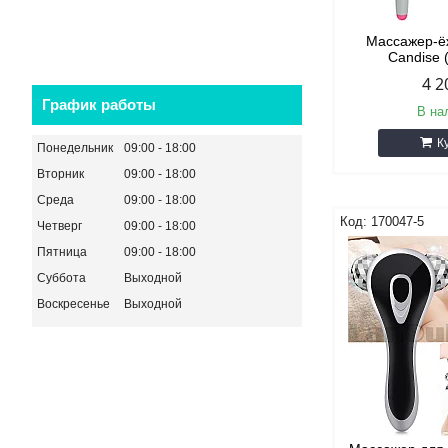
Массажер-ё
Candise 
4 2
График работы
В на
К
Понедельник
09:00
18:00
Вторник
09:00
18:00
Среда
09:00
18:00
170047-5
Четверг
09:00
18:00
Пятница
09:00
18:00
Суббота
Выходной
Воскресенье
Выходной