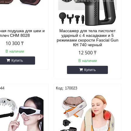
ная подушка для шеи и
Массажер для тела пистолет
плеч СHМ 8028
ударный с 4 насадками и 5
режимами скорости Fascial Gun
10 300 ₸
КН 740 черный
В наличии
12 500 ₸
Купить
В наличии
Купить
044
170023