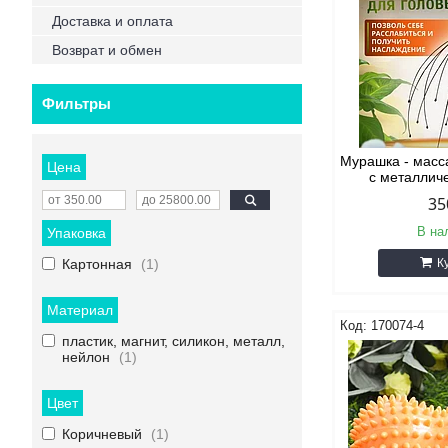
Доставка и оплата
Возврат и обмен
Фильтры
Мурашка - масс
Цена
с металлич
35
В на
Упаковка
Картонная
1
К
Материал
170074-4
пластик, магнит, силикон, металл,
нейлон
1
Цвет
Коричневый
1