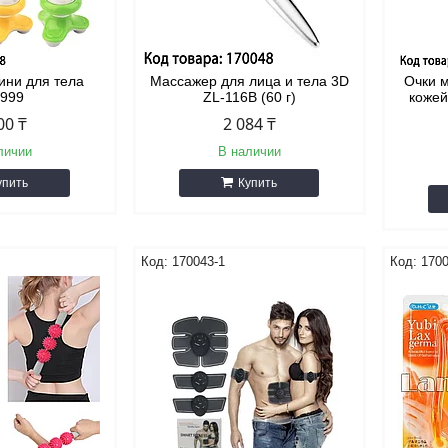
ини для тела
Массажер для лица и тела 3D
Очки м
-999
ZL-116B (60 г)
кожей
00 ₸
2 084 ₸
личии
В наличии
упить
Купить
170043-1
170