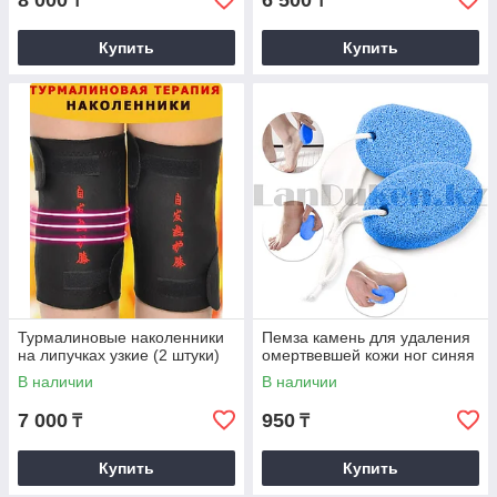
8 000
6 500
₸
₸
Купить
Купить
Турмалиновые наколенники
Пемза камень для удаления
на липучках узкие (2 штуки)
омертвевшей кожи ног синяя
В наличии
В наличии
7 000
950
₸
₸
Купить
Купить