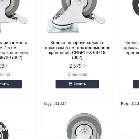
рачиваемое с
Колесо поворачиваемое с
Колес
м 7,5 см,
тормозом 5 см, платформенное
тормоза
ое крепление
крепление СИБРТЕХ 68719
крепл
8720 (002)
(002)
03 ₸
2 579 ₸
личии
В наличии
упить
Купить
311307
311