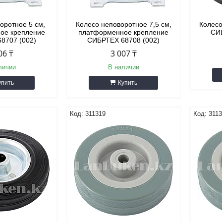
оротное 5 см,
Колесо неповоротное 7,5 см,
Колесо
ое крепление
платформенное крепление
СИ
8707 (002)
СИБРТЕХ 68708 (002)
06 ₸
3 007 ₸
личии
В наличии
упить
Купить
311319
311