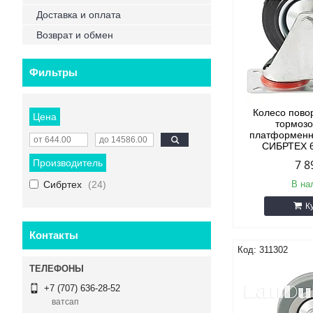
Доставка и оплата
Возврат и обмен
Фильтры
Колесо пово
Цена
тормозо
платформенн
СИБРТЕХ 6
Производитель
7 8
Сибртех
24
В на
К
Контакты
311302
+7 (707) 636-28-52
ватсап