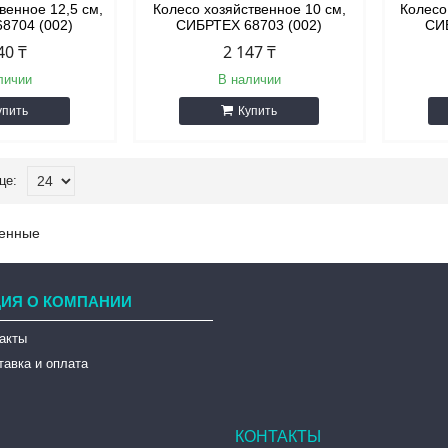
венное 12,5 см,
Колесо хозяйственное 10 см,
Колесо
8704 (002)
СИБРТЕХ 68703 (002)
СИ
40 ₸
2 147 ₸
личии
В наличии
упить
Купить
енные
ИЯ О КОМПАНИИ
такты
тавка и оплата