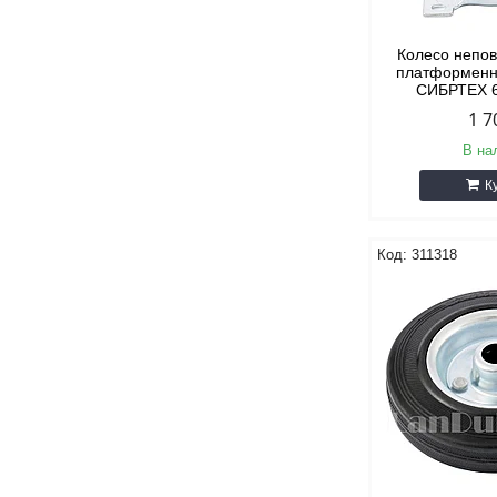
Колесо непов
платформенн
СИБРТЕХ 6
1 7
В на
К
311318