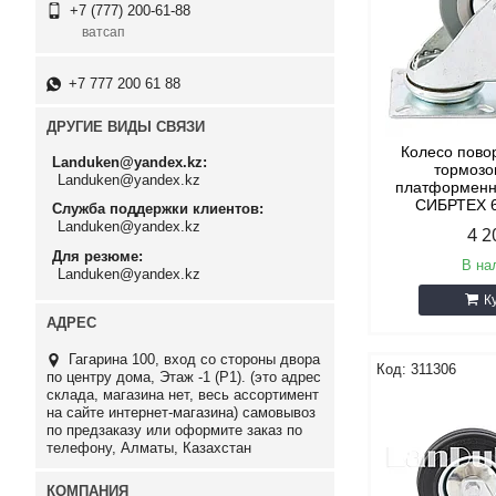
+7 (777) 200-61-88
ватсап
+7 777 200 61 88
ДРУГИЕ ВИДЫ СВЯЗИ
Колесо пово
Landuken@yandex.kz
тормозо
Landuken@yandex.kz
платформенн
СИБРТЕХ 6
Служба поддержки клиентов
Landuken@yandex.kz
4 2
Для резюме
В на
Landuken@yandex.kz
К
Гагарина 100, вход со стороны двора
311306
по центру дома, Этаж -1 (P1). (это адрес
склада, магазина нет, весь ассортимент
на сайте интернет-магазина) самовывоз
по предзаказу или оформите заказ по
телефону, Алматы, Казахстан