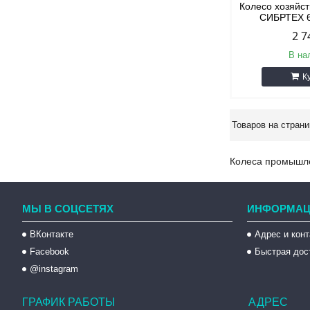
Колесо хозяйст
СИБРТЕХ 6
2 7
В на
К
Колеса промышл
МЫ В СОЦСЕТЯХ
ИНФОРМАЦ
ВКонтакте
Адрес и кон
Facebook
Быстрая дос
@instagram
ГРАФИК РАБОТЫ