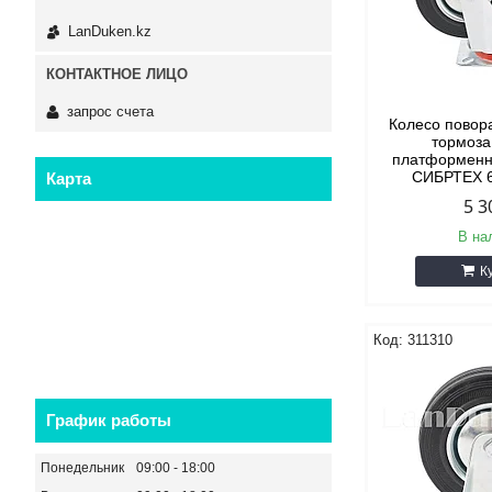
LanDuken.kz
запрос счета
Колесо повор
тормоза
платформенн
СИБРТЕХ 6
Карта
5 3
В на
К
311310
График работы
Понедельник
09:00
18:00