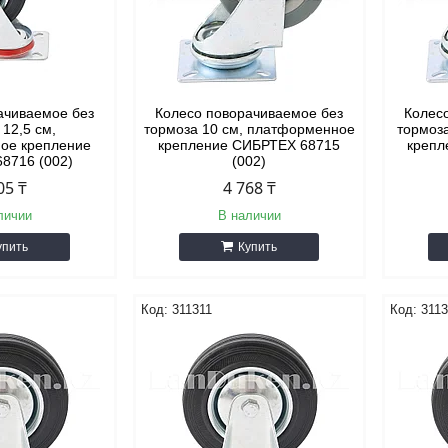
ачиваемое без
Колесо поворачиваемое без
Колес
 12,5 см,
тормоза 10 см, платформенное
тормоз
ое крепление
крепление СИБРТЕХ 68715
крепл
8716 (002)
(002)
05 ₸
4 768 ₸
личии
В наличии
упить
Купить
311311
311