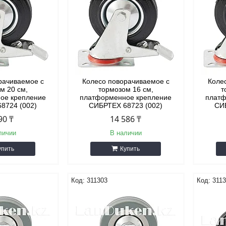
рачиваемое с
Колесо поворачиваемое с
Коле
м 20 см,
тормозом 16 см,
т
ое крепление
платформенное крепление
платф
8724 (002)
СИБРТЕХ 68723 (002)
СИ
90 ₸
14 586 ₸
личии
В наличии
упить
Купить
311303
311