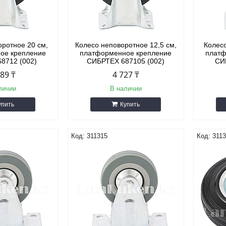
оротное 20 см,
Колесо неповоротное 12,5 см,
Колесо
ое крепление
платформенное крепление
платф
8712 (002)
СИБРТЕХ 687105 (002)
СИ
289 ₸
4 727 ₸
личии
В наличии
упить
Купить
311315
311