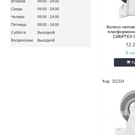
Вторник
09:00
18:00
Среда
09:00
18:00
Четверг
09:00
18:00
Пятница
09:00
18:00
Колесо непов
платформенн
Суббота
Выходной
СИБРТЕХ 6
Воскресенье
Выходной
12 
В на
К
311314