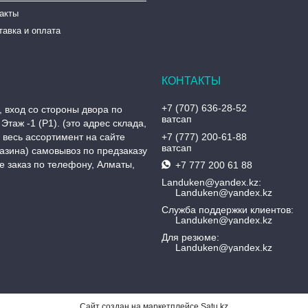
такты
тавка и оплата
+7 (707) 636-28-52
, вход со стороны двора по
ватсап
Этаж -1 (P1). (это адрес склада,
, весь ассортимент на сайте
+7 (777) 200-61-88
ватсап
азина) самовывоз по предзаказу
 заказ по телефону, Алматы,
+7 777 200 61 88
Landuken@yandex.kz
Landuken@yandex.kz
Служба поддержки клиентов
Landuken@yandex.kz
Для резюме
Landuken@yandex.kz
Сайт создан на маркетплейсе
Satu.kz