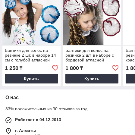
Бантики для волос на
Бантики для волос на
Бант
резинке 2 шт. в наборе 14
резинке 2 шт. в наборе с
рези
см с голубой атласной
бордовой атласной
крас
лентой
лентой
1 250
1 800
1 8
₸
₸
Купить
Купить
О нас
83% положительных из 30 отзывов за год
Работает с 04.12.2013
г. Алматы