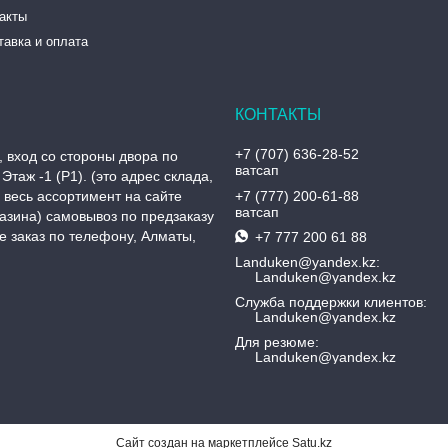
такты
тавка и оплата
+7 (707) 636-28-52
, вход со стороны двора по
ватсап
Этаж -1 (P1). (это адрес склада,
, весь ассортимент на сайте
+7 (777) 200-61-88
ватсап
азина) самовывоз по предзаказу
 заказ по телефону, Алматы,
+7 777 200 61 88
Landuken@yandex.kz
Landuken@yandex.kz
Служба поддержки клиентов
Landuken@yandex.kz
Для резюме
Landuken@yandex.kz
Сайт создан на маркетплейсе
Satu.kz