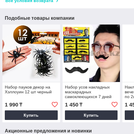
Все условия возврата
Подобные товары компании
Набор пауков декор на
Набор усов накладных
Накл
Хэллоуин 12 шт черный
маскарадных
вече
самоклеющихся 7 дней
по 2
недели - 7 образов на
1 990
1 450
1 4
₸
₸
плотной ткани вид 2
Купить
Купить
Акционные предложения и новинки