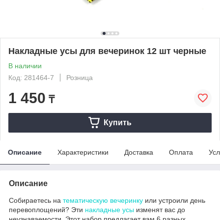
Накладные усы для вечеринок 12 шт черные
В наличии
Код: 281464-7
Розница
1 450
₸
Купить
Описание
Характеристики
Доставка
Оплата
Усл
Описание
Собираетесь на
тематическую вечеринку
или устроили день
перевоплощений? Эти
накладные усы
изменят вас до
неузнаваемости. Этот набор предлагает вам 6 разных