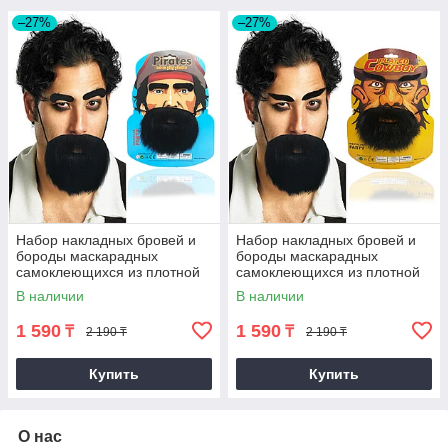
–27%
–27%
Набор накладных бровей и
Набор накладных бровей и
бороды маскарадных
бороды маскарадных
самоклеющихся из плотной
самоклеющихся из плотной
ткани Пират Pirate
ткани Ковбой Cowboy
В наличии
В наличии
1 590
1 590
₸
₸
2 190 ₸
2 190 ₸
Купить
Купить
О нас