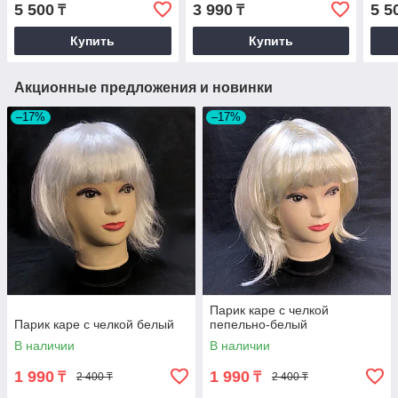
5 500
3 990
5 5
₸
₸
Купить
Купить
Акционные предложения и новинки
–17%
–17%
Парик каре с челкой
Парик каре с челкой белый
пепельно-белый
В наличии
В наличии
1 990
1 990
₸
₸
2 400 ₸
2 400 ₸