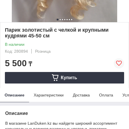
Парик золотистый с челкой и крупными
кудрями 45-50 см
В наличии
Код: 280894
Розница
5 500
₸
Купить
Описание
Характеристики
Доставка
Оплата
Усл
Описание
В магазине LanDuken.kz вы найдете широкий ассортимент
карнавальных париков различных цветов и тематики.