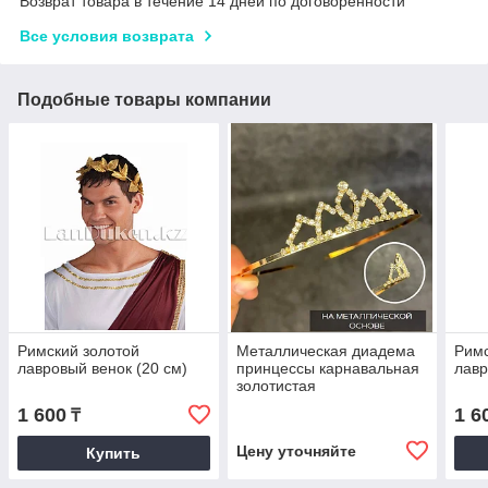
Возврат товара в течение 14 дней по договоренности
Все условия возврата
Подобные товары компании
Римский золотой
Металлическая диадема
Римс
лавровый венок (20 см)
принцессы карнавальная
лавр
золотистая
1 600
1 6
₸
Цену уточняйте
Купить