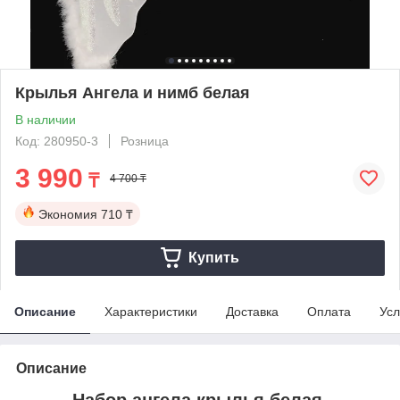
Крылья Ангела и нимб белая
В наличии
Код: 280950-3
Розница
3 990
₸
4 700 ₸
Экономия
710 ₸
Купить
Описание
Характеристики
Доставка
Оплата
Усл
Описание
Набор ангела крылья белая