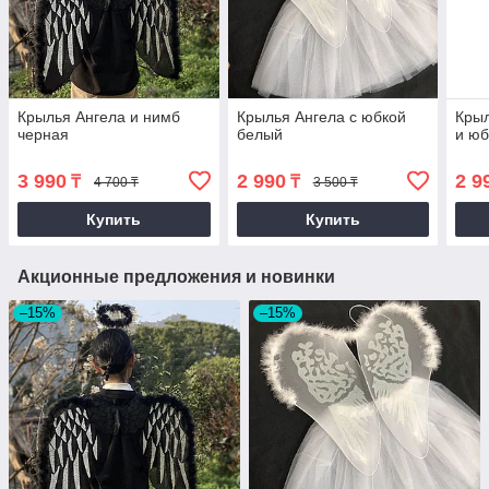
Крылья Ангела и нимб
Крылья Ангела с юбкой
Крыл
черная
белый
и юб
3 990
2 990
2 9
₸
₸
4 700 ₸
3 500 ₸
Купить
Купить
Акционные предложения и новинки
–15%
–15%