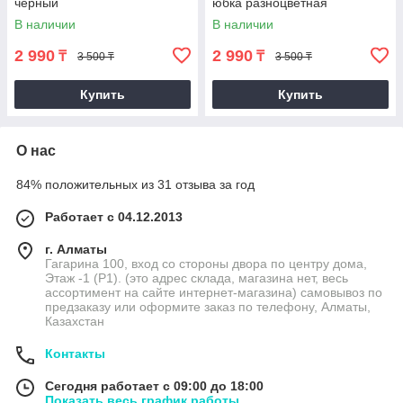
черный
юбка разноцветная
В наличии
В наличии
2 990
2 990
₸
₸
3 500 ₸
3 500 ₸
Купить
Купить
О нас
84% положительных из 31 отзыва за год
Работает с 04.12.2013
г. Алматы
Гагарина 100, вход со стороны двора по центру дома,
Этаж -1 (P1). (это адрес склада, магазина нет, весь
ассортимент на сайте интернет-магазина) самовывоз по
предзаказу или оформите заказ по телефону, Алматы,
Казахстан
Контакты
Сегодня работает с 09:00 до 18:00
Показать весь график работы