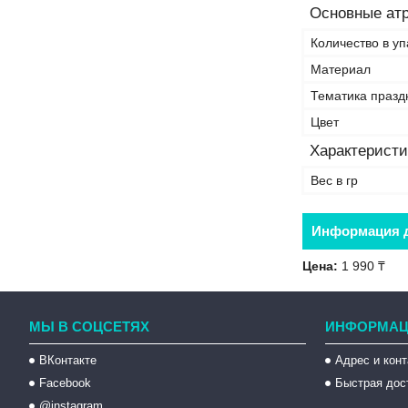
Основные ат
Количество в уп
Материал
Тематика празд
Цвет
Характеристи
Вес в гр
Информация д
Цена:
1 990 ₸
МЫ В СОЦСЕТЯХ
ИНФОРМАЦ
ВКонтакте
Адрес и кон
Facebook
Быстрая дос
@instagram