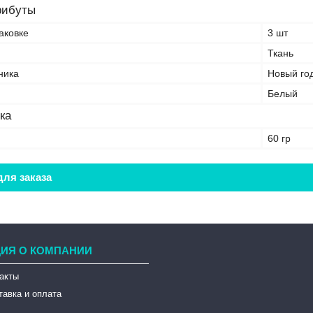
рибуты
аковке
3 шт
Ткань
ника
Новый год
Белый
ка
60 гр
ля заказа
ИЯ О КОМПАНИИ
такты
тавка и оплата