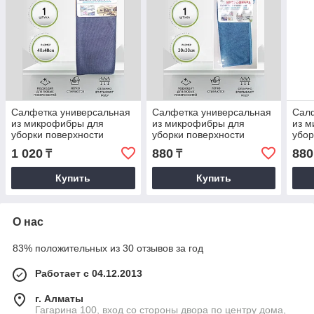
Салфетка универсальная
Салфетка универсальная
Сал
из микрофибры для
из микрофибры для
из 
уборки поверхности
уборки поверхности
убор
40х40см серая
30х30см бирюзовая
30х3
1 020
880
880
₸
₸
Купить
Купить
О нас
83% положительных из 30 отзывов за год
Работает с 04.12.2013
г. Алматы
Гагарина 100, вход со стороны двора по центру дома,